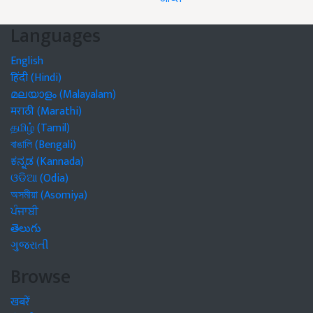
Languages
English
हिंदी (Hindi)
മലയാളം (Malayalam)
मराठी (Marathi)
தமிழ் (Tamil)
বাঙালি (Bengali)
ಕನ್ನಡ (Kannada)
ଓଡିଆ (Odia)
অসমীয়া (Asomiya)
ਪੰਜਾਬੀ
తెలుగు
ગુજરાતી
Browse
खबरें