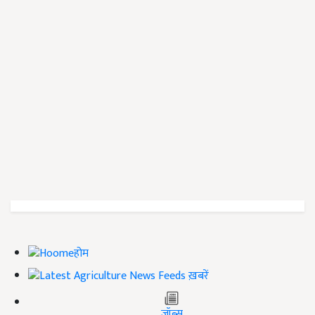
होम
ख़बरें
जॉब्स