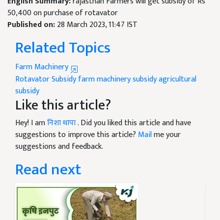
English Summary:
rajasthan Farmers will get subsidy of Rs
50,400 on purchase of rotavator
Published on:
28 March 2023, 11:47 IST
Related Topics
Farm Machinery
Rotavator Subsidy
farm machinery subsidy
agricultural
subsidy
Like this article?
Hey! I am
निशा थापा
. Did you liked this article and have
suggestions to improve this article?
Mail
me your
suggestions and feedback.
Read next