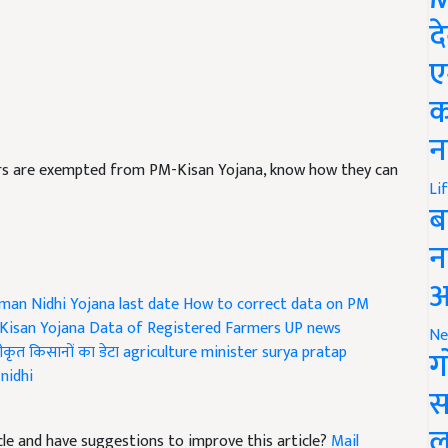
द
ए
क
न
rs are exempted from PM-Kisan Yojana, know how they can
Li
ब
न
आ
an Nidhi Yojana last date
How to correct data on PM
Kisan Yojana
Data of Registered Farmers
UP news
Ne
ीकृत किसानों का डेटा
agriculture minister
surya pratap
ग
nidhi
स
ल
ticle and have suggestions to improve this article?
Mail