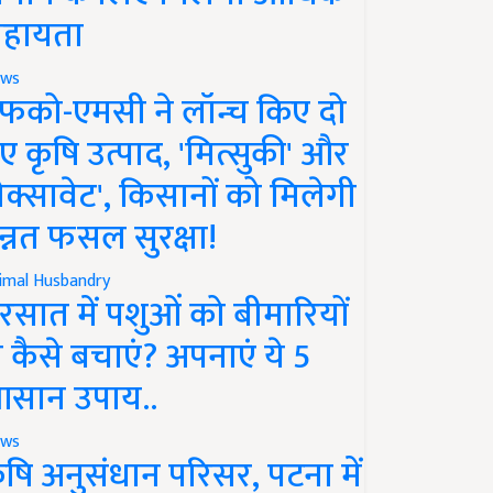
हायता
ws
फको-एमसी ने लॉन्च किए दो
ए कृषि उत्पाद, 'मित्सुकी' और
नेक्सावेट', किसानों को मिलेगी
न्नत फसल सुरक्षा!
imal Husbandry
रसात में पशुओं को बीमारियों
े कैसे बचाएं? अपनाएं ये 5
सान उपाय..
ws
ृषि अनुसंधान परिसर, पटना में