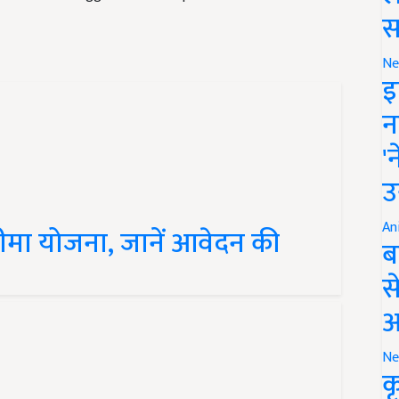
स
Ne
इ
न
'
उ
An
ीमा योजना, जानें आवेदन की
ब
स
आ
Ne
क