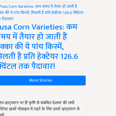
usa Corn Varieties: कम
मय में तैयार हो जाती हैं
क्का की ये पांच किस्में,
िलती है प्रति हेक्टेयर 126.6
्विंटल तक पैदावार!
More Stories
हम व्हाट्सएप पर हैं! कृषि से संबंधित देशभर की सभी
लेटेस्ट ख़बरें मोबाइल में पढ़ने के लिए हमारे व्हाट्सएप से
जुड़ें.