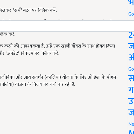
भ
लिखकर "सर्च" बटन पर क्लिक करें.
Go
P
े कि किसान का नाम, उप-जिला, ब्लॉक का नाम, गाँव, आधार नं आदि
2
लिक करें.
ज
ीक करने की आवश्यकता है, उन्हें एक खाली बॉक्स के साथ इंगित किया
 और "अपडेट" विकल्प पर क्लिक करें.
औ
Go
स
 की आजीविका और आय संवर्धन (कालिया) योजना के लिए ओडिशा के पीएम-
लिया) योजना के विलय पर चर्चा कर रही है.
ग
उ
ज
Ne
M