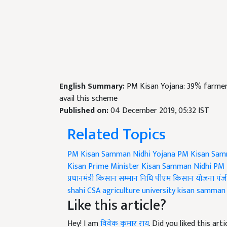
English Summary:
PM Kisan Yojana: 39% farme
avail this scheme
Published on:
04 December 2019, 05:32 IST
Related Topics
PM Kisan Samman Nidhi Yojana
PM Kisan Samm
Kisan
Prime Minister Kisan Samman Nidhi
PM 
प्रधानमंत्री किसान सम्मान निधि
पीएम किसान योजना
पंज
shahi
CSA agriculture university
kisan samman 
Like this article?
Hey! I am
विवेक कुमार राय
. Did you liked this ar