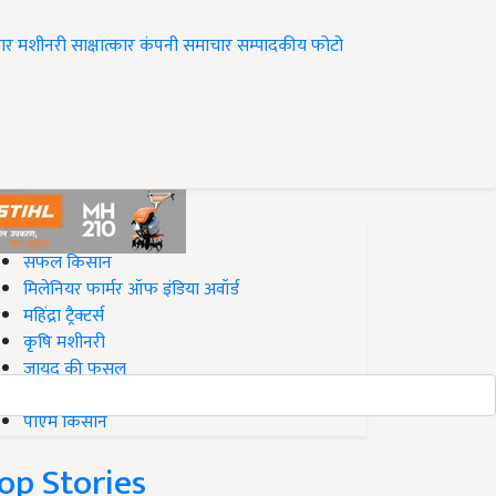
ार
मशीनरी
साक्षात्कार
कंपनी समाचार
सम्पादकीय
फोटो
op on Krishi Jagran
सफल किसान
मिलेनियर फार्मर ऑफ इंडिया अवॉर्ड
महिंद्रा ट्रैक्टर्स
कृषि मशीनरी
जायद की फसल
बिज़नेस आइडियाज
पीएम किसान
op Stories