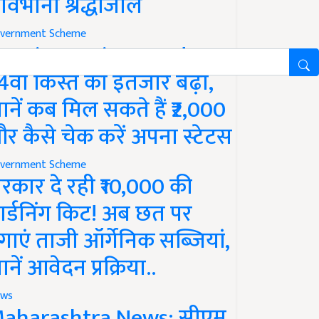
ावभीनी श्रद्धांजलि
vernment Scheme
M Kisan Yojana Update:
4वीं किस्त का इंतजार बढ़ा,
ानें कब मिल सकते हैं ₹2,000
र कैसे चेक करें अपना स्टेटस
vernment Scheme
रकार दे रही ₹10,000 की
ार्डनिंग किट! अब छत पर
गाएं ताजी ऑर्गेनिक सब्जियां,
ानें आवेदन प्रक्रिया..
ws
aharashtra News: सीएम