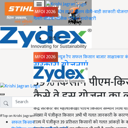
MFOI 2026
होम
ख़बरें
मौसम
खेती-बाड़ी
सरकारी योजना
गैलरी
वीडियो
मासिक पत्रिका
डायरेक्टरी
हिंदी
MFOI 2026
न्यूज़ रैप
सफल किसान
बाजार
साक्षात्कार
क
Home
सरकारी योजनाएं
39% किसान पीएम-किसा
कैसे वे इस योजना का ल
केंद्र सरकार की महत्वाकांक्षी पीएम किसान सम्मान निधि य
संख्या में पंजीकृत किसान अभी भी गलत जानकारी के कारण योजन
#Top on Krishi Jagran
राज्य में पंजीकृत 39 प्रतिशत किसानों को गलत आंकड़ों के का
सफल किसान