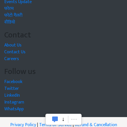
Events Update
फोरम
फोटो गैलरी
वीडियो
Contact
About Us
Contact Us
Careers
Follow us
Facebook
Twitter
LinkedIn
Instagram
WhatsApp
Privacy Policy
|
Terms of Service
|
Refund & Cancellation