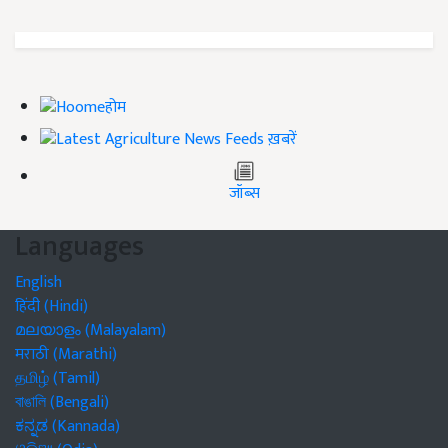
होम
ख़बरें
जॉब्स
Languages
English
हिंदी (Hindi)
മലയാളം (Malayalam)
मराठी (Marathi)
தமிழ் (Tamil)
বাঙালি (Bengali)
ಕನ್ನಡ (Kannada)