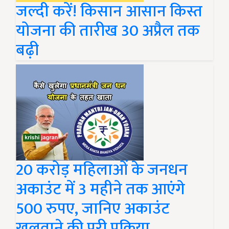
जल्दी करें! किसान आसान किस्त
योजना की तारीख 30 अप्रैल तक
बढ़ी
20 करोड़ महिलाओं के जनधन
अकाउंट में 3 महीने तक आएंगे
500 रुपए, जानिए अकाउंट
खुलवाने की पूरी प्रक्रिया