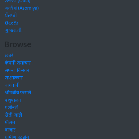
ଓଡିଆ (Odia)
অসমীয়া (Asomiya)
ਪੰਜਾਬੀ
తెలుగు
ગુજરાતી
Browse
खबरें
कंपनी समाचार
सफल किसान
साक्षात्कार
बागवानी
औषधीय फसलें
पशुपालन
मशीनरी
खेती-बाड़ी
मौसम
बाजार
ग्रामीण उद्द्योग