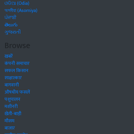
ଓଡିଆ (Odia)
অসমীয়া (Asomiya)
ਪੰਜਾਬੀ
తెలుగు
ગુજરાતી
Browse
खबरें
कंपनी समाचार
सफल किसान
साक्षात्कार
बागवानी
औषधीय फसलें
पशुपालन
मशीनरी
खेती-बाड़ी
मौसम
बाजार