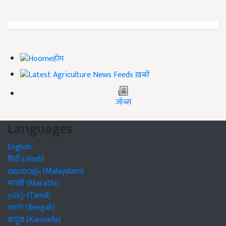
होम
ख़बरें
जॉब्स
Languages
English
हिंदी (Hindi)
മലയാളം (Malayalam)
मराठी (Marathi)
தமிழ் (Tamil)
বাঙালি (Bengali)
ಕನ್ನಡ (Kannada)