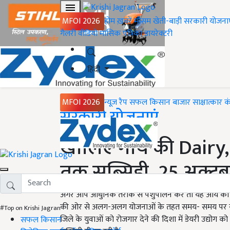
MFOI 2026
होम
ख़बरें
मौसम
खेती-बाड़ी
सरकारी योजना
गैलरी
वीडियो
मासिक पत्रिका
डायरेक्टरी
हिंदी
MFOI 2026
न्यूज़ रैप
सफल किसान
बाजार
साक्षात्कार
क
Home
सरकारी योजनाएं
खोलिए गाय की Dairy, 
तक सब्सिडी, 25 अक्टू
अगर आप आधुनिक तरीके से पशुपालन करें तो यह आय का बहु
की ओर से अलग-अलग योजनाओं के तहत समय- समय पर सब्सि
#Top on Krishi Jagran
जिले के युवाओं को रोजगार देने की दिशा में डेयरी उद्योग
सफल किसान