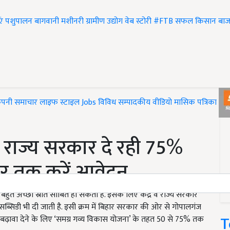
एं
पशुपालन
बागवानी
मशीनरी
ग्रामीण उद्योग
वेब स्टोरी
#FTB
सफल किसान
बाज
ंपनी समाचार
लाइफ स्टाइल
Jobs
विविध
सम्पादकीय
वीडियो
मासिक पत्रिका
#T
राज्य सरकार दे रही 75%
बर तक करें आवेदन
त अच्छा स्रोत साबित हो सकता है. इसके लिए केंद्र व राज्य सरकार
डी भी दी जाती है. इसी क्रम में बिहार सरकार की ओर से गोपालगंज
T
 को बढ़ावा देने के लिए ‘समग्र गव्य विकास योजना’ के तहत 50 से 75% तक