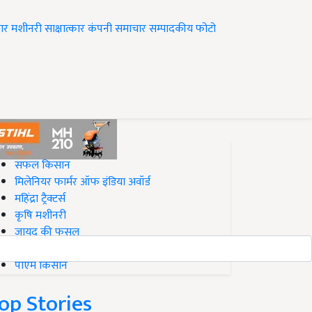
ार
मशीनरी
साक्षात्कार
कंपनी समाचार
सम्पादकीय
फोटो
op on Krishi Jagran
सफल किसान
मिलेनियर फार्मर ऑफ इंडिया अवॉर्ड
महिंद्रा ट्रैक्टर्स
कृषि मशीनरी
जायद की फसल
बिज़नेस आइडियाज
पीएम किसान
op Stories