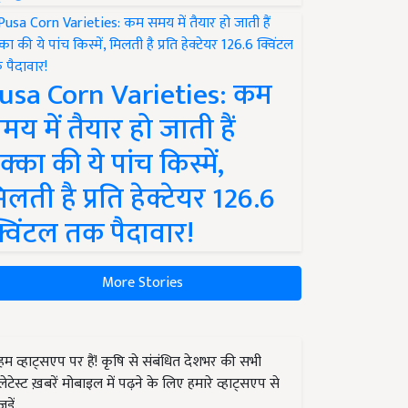
usa Corn Varieties: कम
मय में तैयार हो जाती हैं
क्का की ये पांच किस्में,
िलती है प्रति हेक्टेयर 126.6
्विंटल तक पैदावार!
More Stories
हम व्हाट्सएप पर हैं! कृषि से संबंधित देशभर की सभी
लेटेस्ट ख़बरें मोबाइल में पढ़ने के लिए हमारे व्हाट्सएप से
जुड़ें.