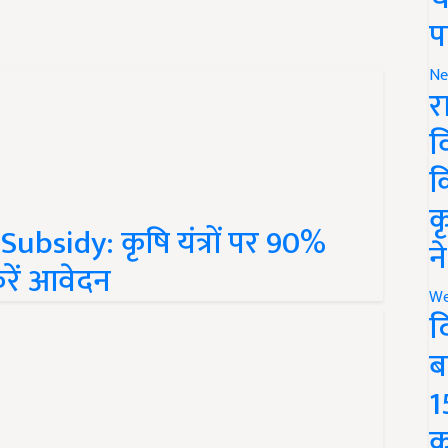
प
Ne
र
व
क
bsidy: कृषि यंत्रों पर 90%
क
करें आवेदन
न
We
द
ब
1
क