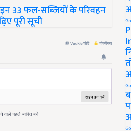
 इन 33 फल-सब्जियों के परिवहन
अ
िए पूरी सूची
Go
P
I
न
त
अ
Go
ब
प
अ
Go