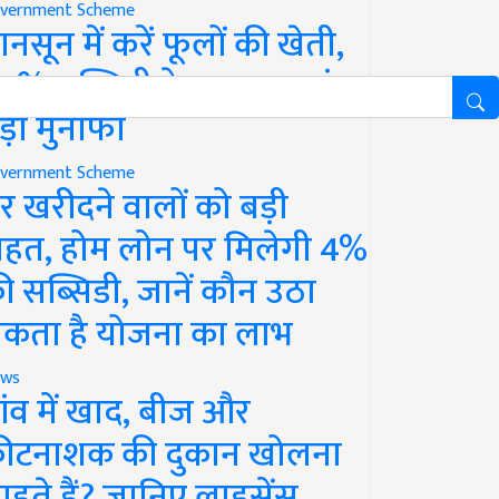
vernment Scheme
ानसून में करें फूलों की खेती,
0% सब्सिडी के साथ कमाएं
ड़ा मुनाफा
vernment Scheme
र खरीदने वालों को बड़ी
ाहत, होम लोन पर मिलेगी 4%
ी सब्सिडी, जानें कौन उठा
कता है योजना का लाभ
ws
ांव में खाद, बीज और
ीटनाशक की दुकान खोलना
ाहते हैं? जानिए लाइसेंस,