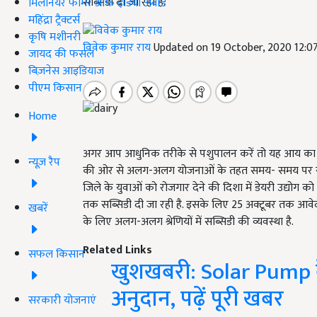
सब्सिडी दी जा रही है.
मिलेनियर फार्मर ऑफ इंडिया अवॉर्ड
महिंद्रा ट्रैक्टर्स
कृषि मशीनरी
विवेक कुमार राय
Updated on 19 October, 2020 12:
जायद की फसल
बिज़नेस आइडियाज
पीएम किसान
Home
अगर आप आधुनिक तरीके से पशुपालन करें तो यह आय का बहु
न्यूज़ रैप
की ओर से अलग-अलग योजनाओं के तहत समय- समय पर सब्सि
जिले के युवाओं को रोजगार देने की दिशा में डेयरी उद्योग क
तक सब्सिडी दी जा रही है. इसके लिए 25 अक्टूबर तक आवे
खबरें
के लिए अलग-अलग श्रेणियों में सब्सिडी की व्यवस्था है.
Related Links
सफल किसान
खुशखबरी: Solar Pump क
अनुदान, पढ़ें पूरी खबर
सरकारी योजनाएं