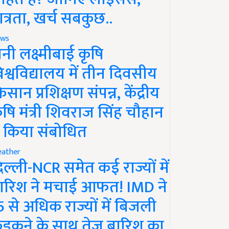
ात्रता, खर्च सबकुछ..
ws
ानी लक्ष्मीबाई कृषि
िश्वविद्यालय में तीन दिवसीय
िसान प्रशिक्षण संपन्न, केंद्रीय
ृषि मंत्री शिवराज सिंह चौहान
े किया संबोधित
ather
िल्ली-NCR समेत कई राज्यों में
ारिश ने मचाई आफत! IMD ने
5 से अधिक राज्यों में बिजली
ड़कने के साथ तेज बारिश का