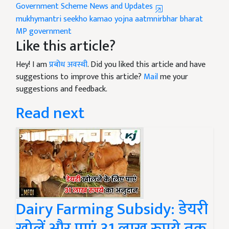
Government Scheme News and Updates
mukhymantri seekho kamao yojna
aatmnirbhar bharat
MP government
Like this article?
Hey! I am
प्रबोध अवस्थी
. Did you liked this article and have
suggestions to improve this article?
Mail
me your
suggestions and feedback.
Read next
Dairy Farming Subsidy: डेयरी
खोलें और पाएं 31 लाख रुपये तक