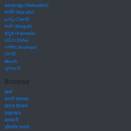
മലയാളം (Malayalam)
मराठी (Marathi)
தமிழ் (Tamil)
বাঙালি (Bengali)
ಕನ್ನಡ (Kannada)
ଓଡିଆ (Odia)
অসমীয়া (Asomiya)
ਪੰਜਾਬੀ
తెలుగు
ગુજરાતી
Browse
खबरें
कंपनी समाचार
सफल किसान
साक्षात्कार
बागवानी
औषधीय फसलें