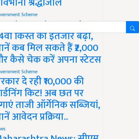
ावभीनी श्रद्धांजलि
vernment Scheme
M Kisan Yojana Update:
4वीं किस्त का इंतजार बढ़ा,
ानें कब मिल सकते हैं ₹2,000
र कैसे चेक करें अपना स्टेटस
vernment Scheme
रकार दे रही ₹10,000 की
ार्डनिंग किट! अब छत पर
गाएं ताजी ऑर्गेनिक सब्जियां,
ानें आवेदन प्रक्रिया..
ws
aharashtra News: सीएम