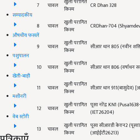
खुली परागित
7
चावल
CR Dhan 328
किस्म
सम्पादकीय
खुली परागित
8
चावल
CRDhan-704 (Shyamdev
किस्म
औषधीय फसलें
खुली परागित
9
चावल
सीआर धान 805 (
नवीन शक्
किस्म
पशुपालन
खुली परागित
10
चावल
सीआर धान 806 (
वर्षाधन 
किस्म
खेती-बाड़ी
खुली परागित
11
चावल
सीआर धान 911(
बासुदेव) 
किस्म
मशीनरी
खुली परागित
पूसा नरेंद्र KN1 (Pusa163
12
चावल
किस्म
(IET26204)
वेब स्टोरी
खुली परागित
पूसा सीआरडी केएन2 (
पूसा
13
चावल
किस्म
(
आईईटी
26213)
पत्रिकाएँ