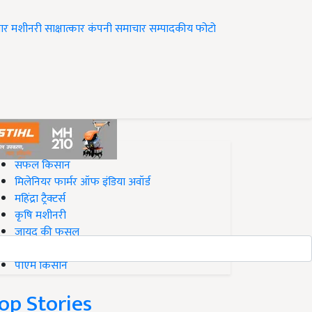
ार
मशीनरी
साक्षात्कार
कंपनी समाचार
सम्पादकीय
फोटो
op on Krishi Jagran
सफल किसान
मिलेनियर फार्मर ऑफ इंडिया अवॉर्ड
महिंद्रा ट्रैक्टर्स
कृषि मशीनरी
जायद की फसल
बिज़नेस आइडियाज
पीएम किसान
op Stories