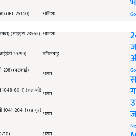
भ
ना) (
IET 25140)
ओडिशा
Go
P
2
ार्गवी) (आईईटी
23565)
ओडिशा
ज
आईईटी
29799)
तमिलनाडु
औ
Go
ी-
238) (
पटकाई)
असम
स
ग
बी
1048-60-1) (
शताब्दी)
असम
उ
ज
बी
1041-204-1) (
प्राचूर)
असम
Ne
M
0710)
असम