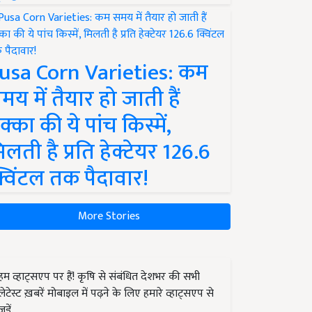
usa Corn Varieties: कम
मय में तैयार हो जाती हैं
क्का की ये पांच किस्में,
िलती है प्रति हेक्टेयर 126.6
्विंटल तक पैदावार!
More Stories
हम व्हाट्सएप पर हैं! कृषि से संबंधित देशभर की सभी
लेटेस्ट ख़बरें मोबाइल में पढ़ने के लिए हमारे व्हाट्सएप से
जुड़ें.