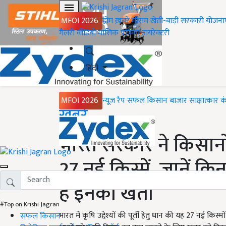
MFOI 2026
होम
ख़बरें
मौसम
खेती-बाड़ी
सरकारी योजना
गैलरी
वीडियो
मासिक पत्रिका
डायरेक्टरी
हिंदी
MFOI 2026
न्यूज़ रैप
सफल किसान
बाजार
साक्षात्कार
क
Home
ख़बरें
भारत सरकार ने किसानों
27 नई किस्में, जानें क
हैं इनकी खेती
#Top on Krishi Jagran
भारत में कृषि उद्देश्यों की पूर्ती हेतु धान की यह 27 नई कि
सफल किसान