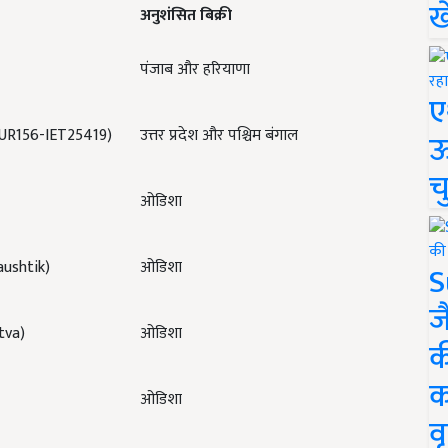
ख
अनुशंसित बिक्री
पंजाब और हरियाणा
ए
(HUR156-IET25419)
उत्तर प्रदेश और पश्चिम बंगाल
ऊ
च
ओडिशा
ushtik)
ओडिशा
S
ज
tva)
ओडिशा
क
क
ओडिशा
वृ