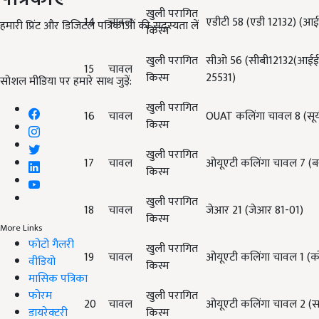
खुली परागित
14
चावल
एडीटी 58 (
एडी
12132) (
आई
हमारी प्रिंट और डिजिटल पत्रिकाओं की सदस्यता लें
किस्म
खुली परागित
सीओ 56 (
सीबी
12132(
आईई
15
चावल
किस्म
25531)
सोशल मीडिया पर हमारे साथ जुड़ें:
खुली परागित
16
चावल
OUAT
कलिंगा चावल
8 (
सूर्
किस्म
खुली परागित
17
चावल
ओयूएटी कलिंगा चावल 7 (
ब
किस्म
खुली परागित
18
चावल
जेआर 21 (
जेआर
81-01)
किस्म
More Links
फोटो गैलरी
खुली परागित
19
चावल
ओयूएटी कलिंगा चावल 1 (
क
वीडियो
किस्म
मासिक पत्रिका
फोरम
खुली परागित
20
चावल
ओयूएटी कलिंगा चावल 2 (
स
डायरेक्टरी
किस्म