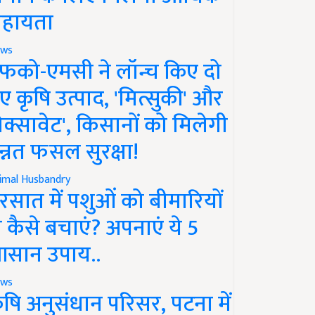
हायता
ws
फको-एमसी ने लॉन्च किए दो
ए कृषि उत्पाद, 'मित्सुकी' और
नेक्सावेट', किसानों को मिलेगी
न्नत फसल सुरक्षा!
imal Husbandry
रसात में पशुओं को बीमारियों
े कैसे बचाएं? अपनाएं ये 5
सान उपाय..
ws
ृषि अनुसंधान परिसर, पटना में