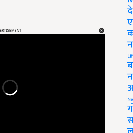
द
ए
ERTISEMENT
क
न
Li
ब
न
आ
Ne
ग
स
ल