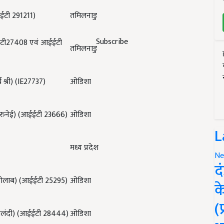
ईटी
291211)
तमिलनाडु
Subscribe
टी
27408
एवं आईईटी
तमिलनाडु
य श्री) (
IE27737)
ओडिशा
रुनेई) (आईईटी
23666)
ओडिशा
L
मध्य प्रदेश
Ne
द
ोलाब) (आईईटी
25295)
ओडिशा
क
(
लंदी) (आईईटी
28444)
ओडिशा