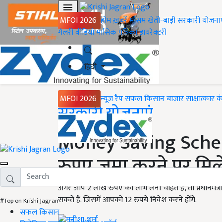
MFOI 2026
होम
ख़बरें
मौसम
खेती-बाड़ी
सरकारी योजना
गैलरी
वीडियो
मासिक पत्रिका
डायरेक्टरी
हिंदी
MFOI 2026
न्यूज़ रैप
सफल किसान
बाजार
साक्षात्कार
क
Home
सरकारी योजनाएं
Money Saving Scheme:
रुपए जमा करने पर मिले
अगर आप 2 लाख रुपए का लाभ लेना चाहते हैं, तो प्रधानमं
सकते हैं. जिसमें आपको 12 रुपये निवेश करने होंगे.
#Top on Krishi Jagran
सफल किसान