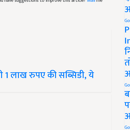
 and have suggestions to improve this article?
Mail
me
अ
Go
P
I
न
त
अ
गी 1 लाख रुपए की सब्सिडी, ये
Go
ब
प
अ
Go