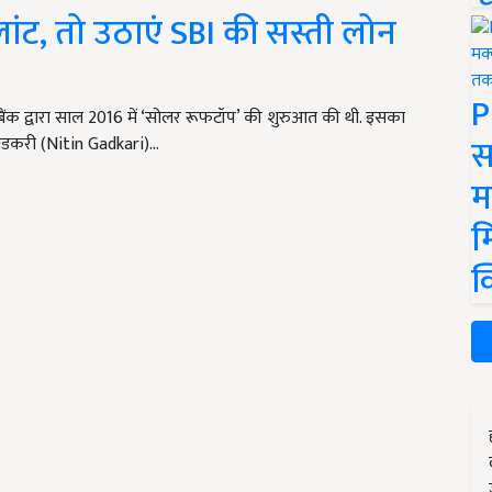
ांट, तो उठाएं SBI की सस्ती लोन
P
श्वबैंक द्वारा साल 2016 में ‘सोलर रूफटॉप’ की शुरुआत की थी. इसका
स
न गडकरी (Nitin Gadkari)…
म
म
क