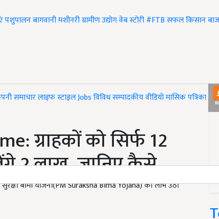
एं
पशुपालन
बागवानी
मशीनरी
ग्रामीण उद्योग
वेब स्टोरी
#FTB
सफल किसान
बाज
ंपनी समाचार
लाइफ स्टाइल
Jobs
विविध
सम्पादकीय
वीडियो
मासिक पत्रिका
#T
 ग्राहकों को सिर्फ 12
ंगे 2 लाख, जानिए कैसे
त्री सुरक्षा बीमा योजना(PM Suraksha Bima Yojana) का लाभ उठा
T