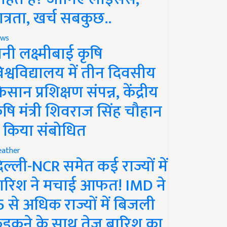
ात्रता, खर्च सबकुछ..
ws
ानी लक्ष्मीबाई कृषि
िश्वविद्यालय में तीन दिवसीय
िसान प्रशिक्षण संपन्न, केंद्रीय
ृषि मंत्री शिवराज सिंह चौहान
े किया संबोधित
ather
िल्ली-NCR समेत कई राज्यों में
ारिश ने मचाई आफत! IMD ने
5 से अधिक राज्यों में बिजली
ड़कने के साथ तेज बारिश का