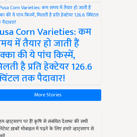
usa Corn Varieties: कम
मय में तैयार हो जाती हैं
क्का की ये पांच किस्में,
िलती है प्रति हेक्टेयर 126.6
्विंटल तक पैदावार!
More Stories
हम व्हाट्सएप पर हैं! कृषि से संबंधित देशभर की सभी
लेटेस्ट ख़बरें मोबाइल में पढ़ने के लिए हमारे व्हाट्सएप से
जुड़ें.