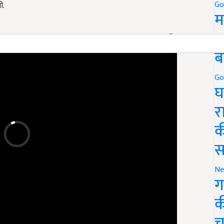
Go
ी.
म
5
ERTISEMENT
ब
Go
घ
र
क
स
Ne
ग
क
च