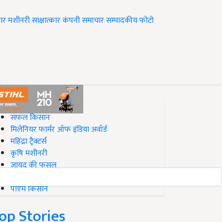
ार
मशीनरी
साक्षात्कार
कंपनी समाचार
सम्पादकीय
फोटो
op on Krishi Jagran
सफल किसान
मिलेनियर फार्मर ऑफ इंडिया अवॉर्ड
महिंद्रा ट्रैक्टर्स
कृषि मशीनरी
जायद की फसल
बिज़नेस आइडियाज
पीएम किसान
op Stories