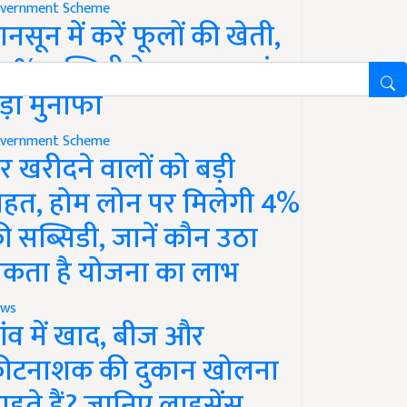
vernment Scheme
ानसून में करें फूलों की खेती,
0% सब्सिडी के साथ कमाएं
ड़ा मुनाफा
vernment Scheme
र खरीदने वालों को बड़ी
ाहत, होम लोन पर मिलेगी 4%
ी सब्सिडी, जानें कौन उठा
कता है योजना का लाभ
ws
ांव में खाद, बीज और
ीटनाशक की दुकान खोलना
ाहते हैं? जानिए लाइसेंस,