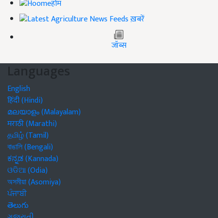
होम
ख़बरें
जॉब्स
Languages
English
हिंदी (Hindi)
മലയാളം (Malayalam)
मराठी (Marathi)
தமிழ் (Tamil)
বাঙালি (Bengali)
ಕನ್ನಡ (Kannada)
ଓଡିଆ (Odia)
অসমীয়া (Asomiya)
ਪੰਜਾਬੀ
తెలుగు
ગુજરાતી