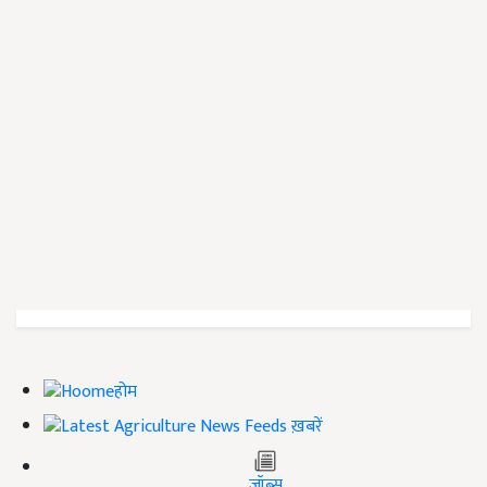
होम
ख़बरें
जॉब्स