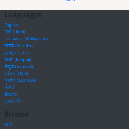
Languages
English
हिंदी (Hindi)
മലയാളം (Malayalam)
मराठी (Marathi)
தமிழ் (Tamil)
বাঙালি (Bengali)
ಕನ್ನಡ (Kannada)
ଓଡିଆ (Odia)
অসমীয়া (Asomiya)
ਪੰਜਾਬੀ
తెలుగు
ગુજરાતી
Browse
खबरें