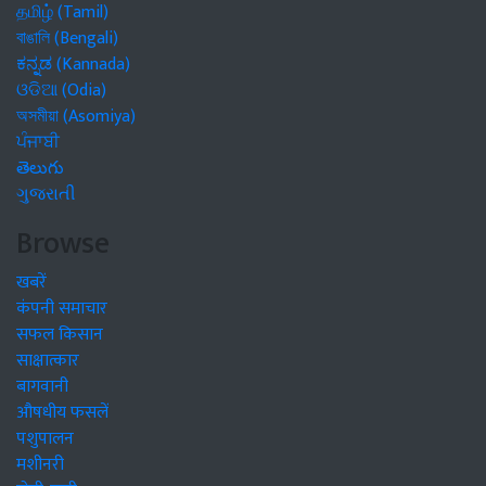
தமிழ் (Tamil)
বাঙালি (Bengali)
ಕನ್ನಡ (Kannada)
ଓଡିଆ (Odia)
অসমীয়া (Asomiya)
ਪੰਜਾਬੀ
తెలుగు
ગુજરાતી
Browse
खबरें
कंपनी समाचार
सफल किसान
साक्षात्कार
बागवानी
औषधीय फसलें
पशुपालन
मशीनरी