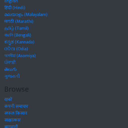
English
हिंदी (Hindi)
മലയാളം (Malayalam)
मराठी (Marathi)
தமிழ் (Tamil)
বাঙালি (Bengali)
ಕನ್ನಡ (Kannada)
ଓଡିଆ (Odia)
অসমীয়া (Asomiya)
ਪੰਜਾਬੀ
తెలుగు
ગુજરાતી
Browse
खबरें
कंपनी समाचार
सफल किसान
साक्षात्कार
बागवानी