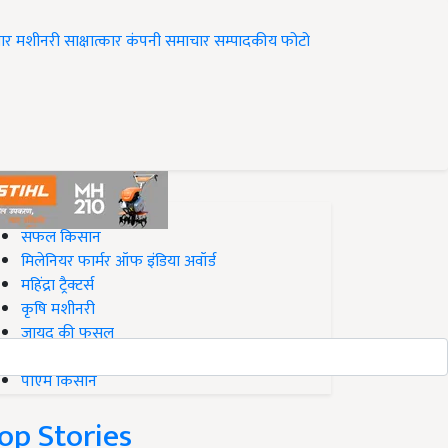
ार
मशीनरी
साक्षात्कार
कंपनी समाचार
सम्पादकीय
फोटो
op on Krishi Jagran
सफल किसान
मिलेनियर फार्मर ऑफ इंडिया अवॉर्ड
महिंद्रा ट्रैक्टर्स
कृषि मशीनरी
जायद की फसल
बिज़नेस आइडियाज
पीएम किसान
op Stories