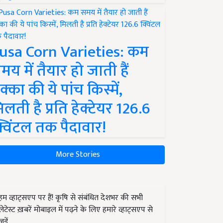
usa Corn Varieties: कम
मय में तैयार हो जाती हैं
क्का की ये पांच किस्में,
िलती है प्रति हेक्टेयर 126.6
्विंटल तक पैदावार!
More Stories
हम व्हाट्सएप पर हैं! कृषि से संबंधित देशभर की सभी
लेटेस्ट ख़बरें मोबाइल में पढ़ने के लिए हमारे व्हाट्सएप से
जुड़ें.