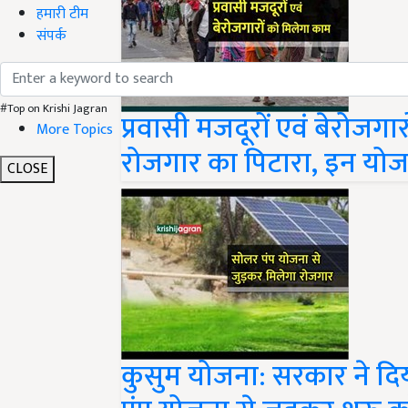
हमारी टीम
संपर्क
#Top on Krishi Jagran
प्रवासी मजदूरों एवं बेरोजग
More Topics
रोजगार का पिटारा, इन योज
CLOSE
कुसुम योजना: सरकार ने दि