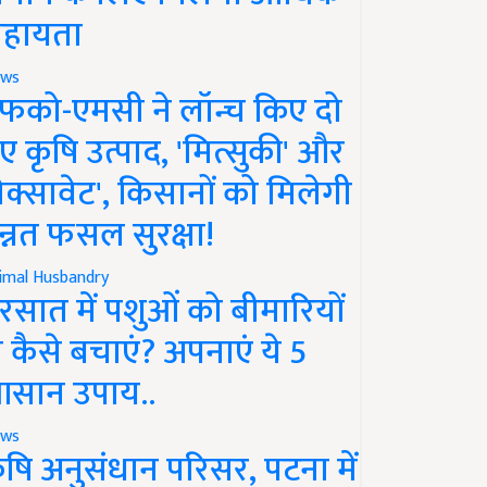
हायता
ws
फको-एमसी ने लॉन्च किए दो
ए कृषि उत्पाद, 'मित्सुकी' और
नेक्सावेट', किसानों को मिलेगी
न्नत फसल सुरक्षा!
imal Husbandry
रसात में पशुओं को बीमारियों
े कैसे बचाएं? अपनाएं ये 5
सान उपाय..
ws
ृषि अनुसंधान परिसर, पटना में