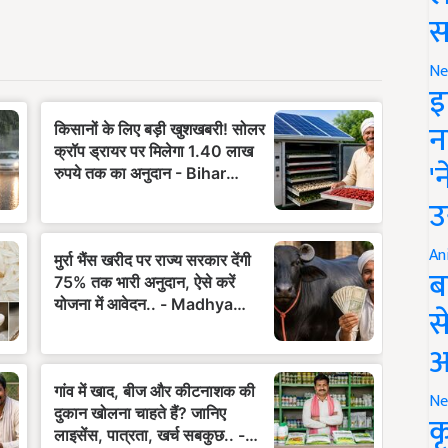
स
Ne
इ
न
'
उ
An
ब
स
आ
Ne
क