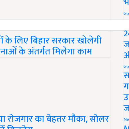
भ
Go
P
2
ारों के लिए बिहार सरकार खोलेगी
ज
नाओं के अंतर्गत मिलेगा काम
औ
Go
स
ग
उ
ज
या रोजगार का बेहतर मौका, सोलर
Ne
M