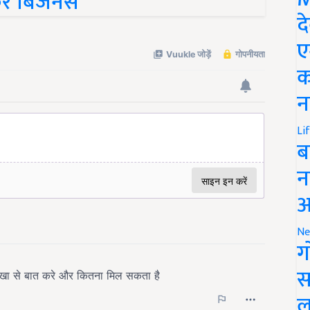
रें बिजनेस
द
ए
क
न
Li
ब
न
आ
Ne
ग
स
ल