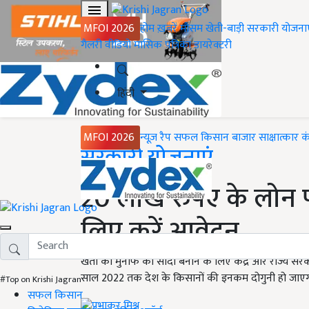
MFOI 2026
होम
ख़बरें
मौसम
खेती-बाड़ी
सरकारी योजना
गैलरी
वीडियो
मासिक पत्रिका
डायरेक्टरी
हिंदी
MFOI 2026
न्यूज़ रैप
सफल किसान
बाजार
साक्षात्कार
क
Home
सरकारी योजनाएं
20 लाख रुपए के लोन प
लिए करें आवेदन
खेती को मुनाफे का सौदा बनाने के लिए केंद्र और राज्य सरका
साल 2022 तक देश के किसानों की इनकम दोगुनी हो जाएग
#Top on Krishi Jagran
सफल किसान