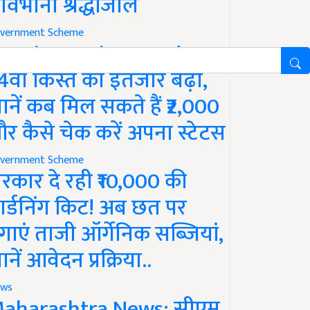
ावभीनी श्रद्धांजलि
vernment Scheme
M Kisan Yojana Update:
4वीं किस्त का इंतजार बढ़ा,
ानें कब मिल सकते हैं ₹2,000
र कैसे चेक करें अपना स्टेटस
vernment Scheme
रकार दे रही ₹10,000 की
ार्डनिंग किट! अब छत पर
गाएं ताजी ऑर्गेनिक सब्जियां,
ानें आवेदन प्रक्रिया..
ws
aharashtra News: सीएम