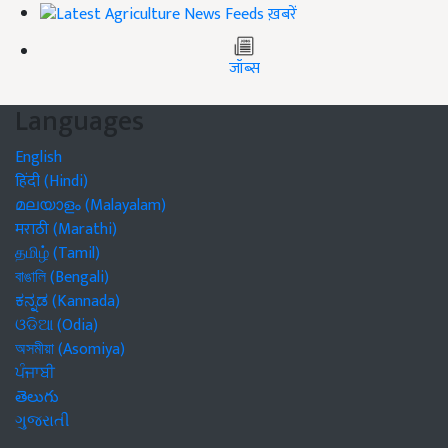
ख़बरें
जॉब्स
Languages
English
हिंदी (Hindi)
മലയാളം (Malayalam)
मराठी (Marathi)
தமிழ் (Tamil)
বাঙালি (Bengali)
ಕನ್ನಡ (Kannada)
ଓଡିଆ (Odia)
অসমীয়া (Asomiya)
ਪੰਜਾਬੀ
తెలుగు
ગુજરાતી