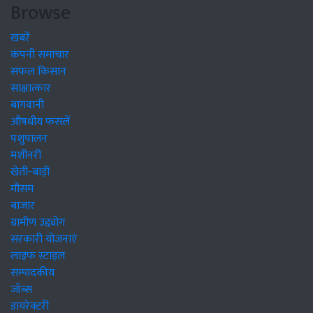
Browse
खबरें
कंपनी समाचार
सफल किसान
साक्षात्कार
बागवानी
औषधीय फसलें
पशुपालन
मशीनरी
खेती-बाड़ी
मौसम
बाजार
ग्रामीण उद्द्योग
सरकारी योजनाएं
लाइफ स्टाइल
सम्पादकीय
जॉब्स
डायरेक्टरी