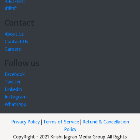
फोटो गैलरी
वीडियो
Contact
About Us
Contact Us
Careers
Follow us
Facebook
Twitter
LinkedIn
Instagram
WhatsApp
Privacy Policy
|
Terms of Service
|
Refund & Cancellation
Policy
CopyRight - 2021 Krishi Jagran Media Group. All Rights