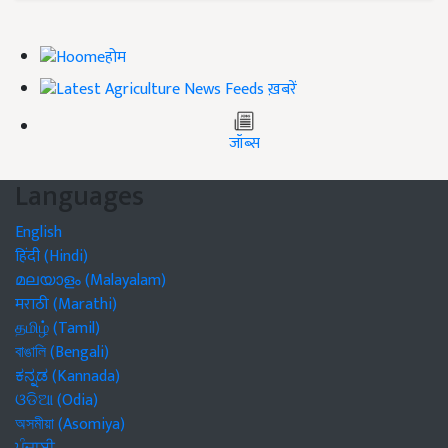
होम
ख़बरें
जॉब्स
Languages
English
हिंदी (Hindi)
മലയാളം (Malayalam)
मराठी (Marathi)
தமிழ் (Tamil)
বাঙালি (Bengali)
ಕನ್ನಡ (Kannada)
ଓଡିଆ (Odia)
অসমীয়া (Asomiya)