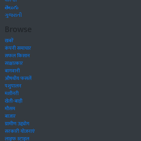
ਪੰਜਾਬੀ
తెలుగు
ગુજરાતી
Browse
खबरें
कंपनी समाचार
सफल किसान
साक्षात्कार
बागवानी
औषधीय फसलें
पशुपालन
मशीनरी
खेती-बाड़ी
मौसम
बाजार
ग्रामीण उद्द्योग
सरकारी योजनाएं
लाइफ स्टाइल