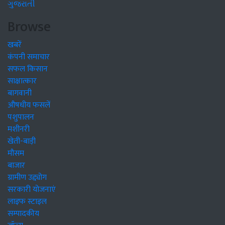
ગુજરાતી
Browse
खबरें
कंपनी समाचार
सफल किसान
साक्षात्कार
बागवानी
औषधीय फसलें
पशुपालन
मशीनरी
खेती-बाड़ी
मौसम
बाजार
ग्रामीण उद्द्योग
सरकारी योजनाएं
लाइफ स्टाइल
सम्पादकीय