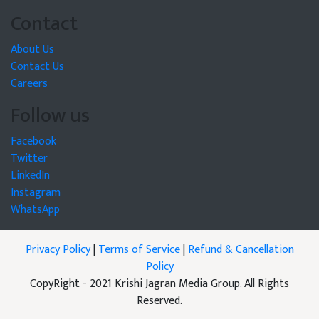
Contact
About Us
Contact Us
Careers
Follow us
Facebook
Twitter
LinkedIn
Instagram
WhatsApp
Privacy Policy
|
Terms of Service
|
Refund & Cancellation
Policy
CopyRight - 2021 Krishi Jagran Media Group. All Rights
Reserved.