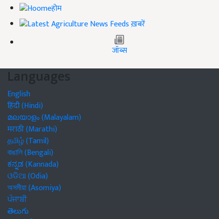
होम
ख़बरें
जॉब्स
Languages
English
हिंदी (Hindi)
മലയാളം (Malayalam)
मराठी (Marathi)
தமிழ் (Tamil)
বাঙালি (Bengali)
ಕನ್ನಡ (Kannada)
ଓଡିଆ (Odia)
অসমীয়া (Asomiya)
ਪੰਜਾਬੀ
తెలుగు