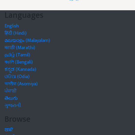
Languages
English
हिंदी (Hindi)
മലയാളം (Malayalam)
मराठी (Marathi)
தமிழ் (Tamil)
বাঙালি (Bengali)
ಕನ್ನಡ (Kannada)
ଓଡିଆ (Odia)
অসমীয়া (Asomiya)
ਪੰਜਾਬੀ
తెలుగు
ગુજરાતી
Browse
खबरें