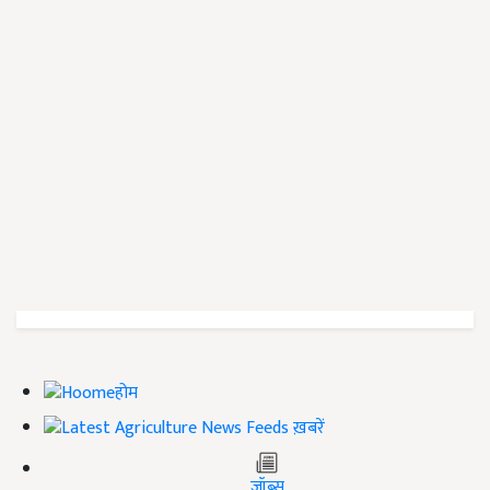
होम
ख़बरें
जॉब्स