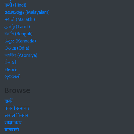
हिंदी (Hindi)
മലയാളം (Malayalam)
मराठी (Marathi)
தமிழ் (Tamil)
বাঙালি (Bengali)
ಕನ್ನಡ (Kannada)
ଓଡିଆ (Odia)
অসমীয়া (Asomiya)
ਪੰਜਾਬੀ
తెలుగు
ગુજરાતી
Browse
खबरें
कंपनी समाचार
सफल किसान
साक्षात्कार
बागवानी