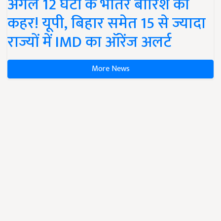
अगले 12 घंटों के भीतर बारिश का
कहर! यूपी, बिहार समेत 15 से ज्यादा
राज्यों में IMD का ऑरेंज अलर्ट
More News