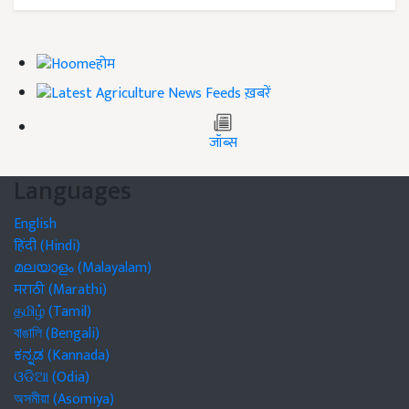
होम
ख़बरें
जॉब्स
Languages
English
हिंदी (Hindi)
മലയാളം (Malayalam)
मराठी (Marathi)
தமிழ் (Tamil)
বাঙালি (Bengali)
ಕನ್ನಡ (Kannada)
ଓଡିଆ (Odia)
অসমীয়া (Asomiya)