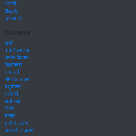
ਪੰਜਾਬੀ
తెలుగు
ગુજરાતી
Browse
खबरें
कंपनी समाचार
सफल किसान
साक्षात्कार
बागवानी
औषधीय फसलें
पशुपालन
मशीनरी
खेती-बाड़ी
मौसम
बाजार
ग्रामीण उद्द्योग
सरकारी योजनाएं