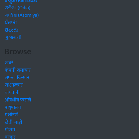
ಕನ್ನಡ (Kannada)
ଓଡିଆ (Odia)
অসমীয়া (Asomiya)
ਪੰਜਾਬੀ
తెలుగు
ગુજરાતી
Browse
खबरें
कंपनी समाचार
सफल किसान
साक्षात्कार
बागवानी
औषधीय फसलें
पशुपालन
मशीनरी
खेती-बाड़ी
मौसम
बाजार