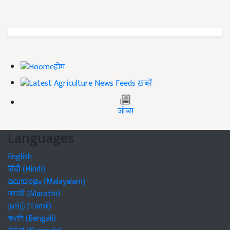
होम
ख़बरें
जॉब्स
Languages
English
हिंदी (Hindi)
മലയാളം (Malayalam)
मराठी (Marathi)
தமிழ் (Tamil)
বাঙালি (Bengali)