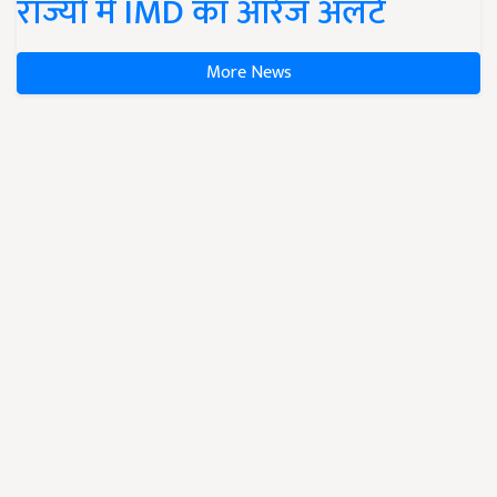
राज्यों में IMD का ऑरेंज अलर्ट
More News