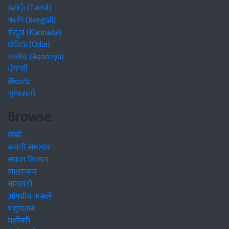
தமிழ் (Tamil)
বাঙালি (Bengali)
ಕನ್ನಡ (Kannada)
ଓଡିଆ (Odia)
অসমীয়া (Asomiya)
ਪੰਜਾਬੀ
తెలుగు
ગુજરાતી
Browse
खबरें
कंपनी समाचार
सफल किसान
साक्षात्कार
बागवानी
औषधीय फसलें
पशुपालन
मशीनरी