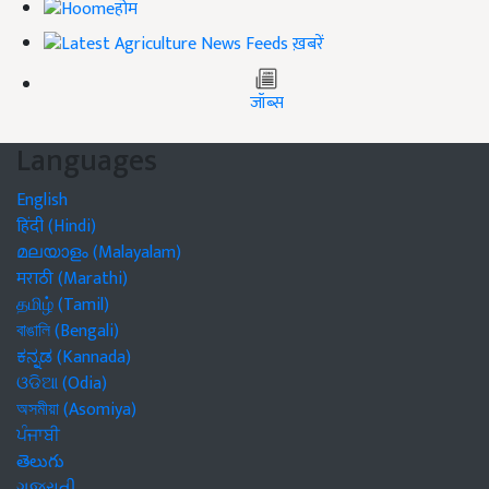
होम
ख़बरें
जॉब्स
Languages
English
हिंदी (Hindi)
മലയാളം (Malayalam)
मराठी (Marathi)
தமிழ் (Tamil)
বাঙালি (Bengali)
ಕನ್ನಡ (Kannada)
ଓଡିଆ (Odia)
অসমীয়া (Asomiya)
ਪੰਜਾਬੀ
తెలుగు
ગુજરાતી