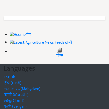
होम
ख़बरें
जॉब्स
Languages
English
हिंदी (Hindi)
മലയാളം (Malayalam)
मराठी (Marathi)
தமிழ் (Tamil)
বাঙালি (Bengali)