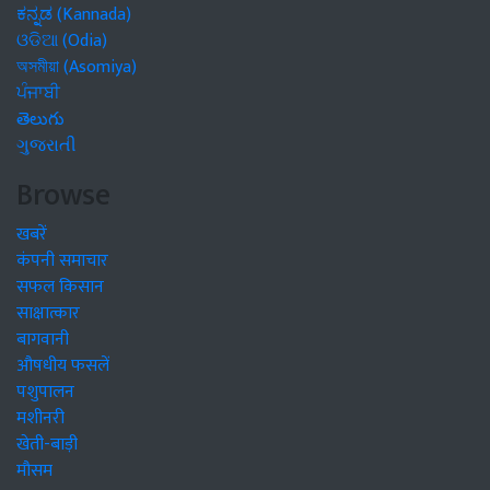
ಕನ್ನಡ (Kannada)
ଓଡିଆ (Odia)
অসমীয়া (Asomiya)
ਪੰਜਾਬੀ
తెలుగు
ગુજરાતી
Browse
खबरें
कंपनी समाचार
सफल किसान
साक्षात्कार
बागवानी
औषधीय फसलें
पशुपालन
मशीनरी
खेती-बाड़ी
मौसम