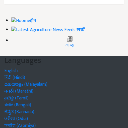
होम
ख़बरें
जॉब्स
Languages
English
हिंदी (Hindi)
മലയാളം (Malayalam)
मराठी (Marathi)
தமிழ் (Tamil)
বাঙালি (Bengali)
ಕನ್ನಡ (Kannada)
ଓଡିଆ (Odia)
অসমীয়া (Asomiya)