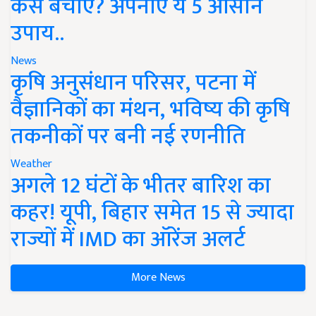
कैसे बचाएं? अपनाएं ये 5 आसान
उपाय..
News
कृषि अनुसंधान परिसर, पटना में
वैज्ञानिकों का मंथन, भविष्य की कृषि
तकनीकों पर बनी नई रणनीति
Weather
अगले 12 घंटों के भीतर बारिश का
कहर! यूपी, बिहार समेत 15 से ज्यादा
राज्यों में IMD का ऑरेंज अलर्ट
More News