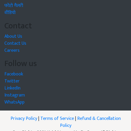
फोटो गैलरी
वीडियो
Contact
About Us
Contact Us
Careers
Follow us
Facebook
Twitter
LinkedIn
Instagram
WhatsApp
Privacy Policy
|
Terms of Service
|
Refund & Cancellation
Policy