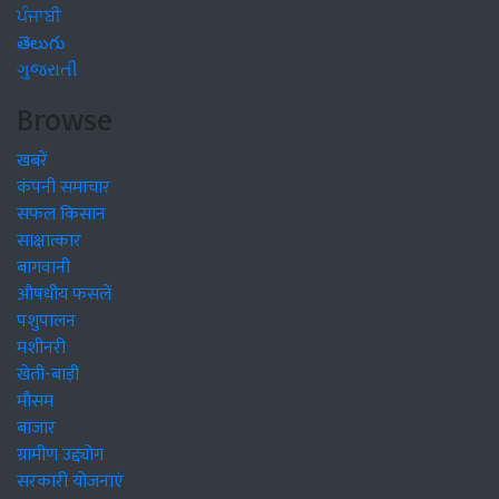
ਪੰਜਾਬੀ
తెలుగు
ગુજરાતી
Browse
खबरें
कंपनी समाचार
सफल किसान
साक्षात्कार
बागवानी
औषधीय फसलें
पशुपालन
मशीनरी
खेती-बाड़ी
मौसम
बाजार
ग्रामीण उद्द्योग
सरकारी योजनाएं