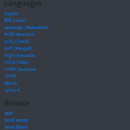
Languages
English
हिंदी (Hindi)
മലയാളം (Malayalam)
मराठी (Marathi)
தமிழ் (Tamil)
বাঙালি (Bengali)
ಕನ್ನಡ (Kannada)
ଓଡିଆ (Odia)
অসমীয়া (Asomiya)
ਪੰਜਾਬੀ
తెలుగు
ગુજરાતી
Browse
खबरें
कंपनी समाचार
सफल किसान