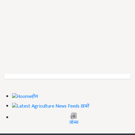
होम
ख़बरें
जॉब्स