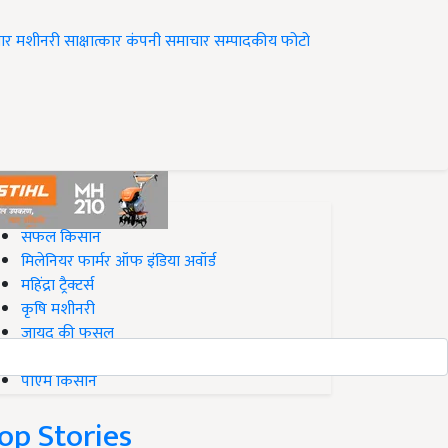
ार
मशीनरी
साक्षात्कार
कंपनी समाचार
सम्पादकीय
फोटो
op on Krishi Jagran
सफल किसान
मिलेनियर फार्मर ऑफ इंडिया अवॉर्ड
महिंद्रा ट्रैक्टर्स
कृषि मशीनरी
जायद की फसल
बिज़नेस आइडियाज
पीएम किसान
op Stories