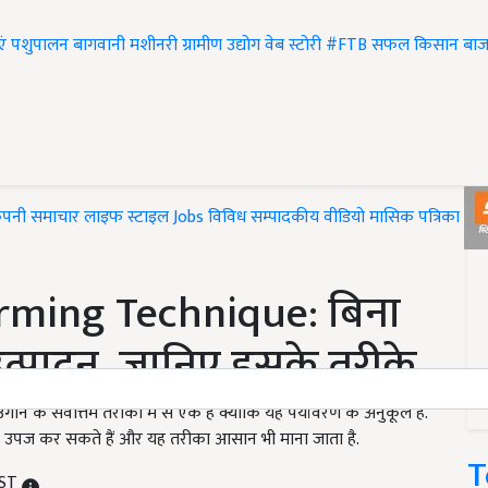
एं
पशुपालन
बागवानी
मशीनरी
ग्रामीण उद्योग
वेब स्टोरी
#FTB
सफल किसान
बाज
ंपनी समाचार
लाइफ स्टाइल
Jobs
विविध
सम्पादकीय
वीडियो
मासिक पत्रिका
#T
arming Technique: बिना
 उत्पादन, जानिए इसके तरीके
े के सर्वोत्तम तरीकों में से एक है क्योंकि यह पर्यावरण के अनुकूल है.
िक उपज कर सकते हैं और यह तरीका आसान भी माना जाता है.
T
IST