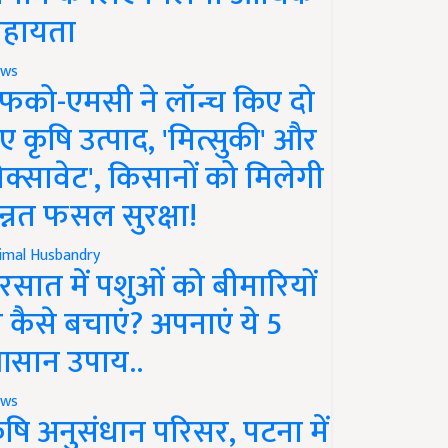
हायता
ws
फको-एमसी ने लॉन्च किए दो
ए कृषि उत्पाद, 'मित्सुकी' और
नेक्सावेट', किसानों को मिलेगी
न्नत फसल सुरक्षा!
imal Husbandry
रसात में पशुओं को बीमारियों
े कैसे बचाएं? अपनाएं ये 5
सान उपाय..
ws
ृषि अनुसंधान परिसर, पटना में