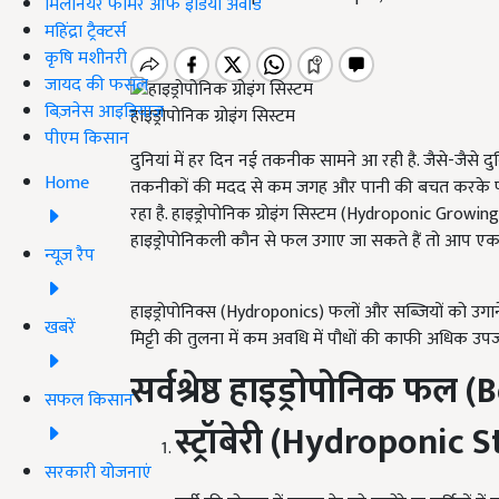
मिलेनियर फार्मर ऑफ इंडिया अवॉर्ड
महिंद्रा ट्रैक्टर्स
कृषि मशीनरी
जायद की फसल
बिज़नेस आइडियाज
हाइड्रोपोनिक ग्रोइंग सिस्टम
पीएम किसान
दुनियां में हर दिन नई तकनीक सामने आ रही है. जैसे-जैसे द
Home
तकनीकों की मदद से कम जगह और पानी की बचत करके
रहा है. हाइड्रोपोनिक ग्रोइंग सिस्टम (Hydroponic Growin
हाइड्रोपोनिकली कौन से फल उगाए जा सकते हैं तो आप ए
न्यूज़ रैप
हाइड्रोपोनिक्स (Hydroponics) फलों और सब्जियों को उगाने क
खबरें
मिट्टी की तुलना में कम अवधि में पौधों की काफी अधिक उ
सर्वश्रेष्ठ हाइड्रोपोनिक फल (
B
सफल किसान
स्ट्रॉबेरी (
Hydroponic S
सरकारी योजनाएं