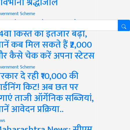
ावभीनी श्रद्धांजलि
vernment Scheme
M Kisan Yojana Update:
4वीं किस्त का इंतजार बढ़ा,
ानें कब मिल सकते हैं ₹2,000
र कैसे चेक करें अपना स्टेटस
vernment Scheme
रकार दे रही ₹10,000 की
ार्डनिंग किट! अब छत पर
गाएं ताजी ऑर्गेनिक सब्जियां,
ानें आवेदन प्रक्रिया..
ws
aharashtra News: सीएम