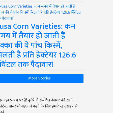
usa Corn Varieties: कम
मय में तैयार हो जाती हैं
क्का की ये पांच किस्में,
िलती है प्रति हेक्टेयर 126.6
्विंटल तक पैदावार!
More Stories
हम व्हाट्सएप पर हैं! कृषि से संबंधित देशभर की सभी
लेटेस्ट ख़बरें मोबाइल में पढ़ने के लिए हमारे व्हाट्सएप से
जुड़ें.