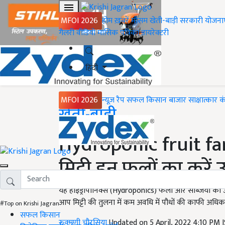
MFOI 2026
होम
ख़बरें
मौसम
खेती-बाड़ी
सरकारी योजना
गैलरी
वीडियो
मासिक पत्रिका
डायरेक्टरी
हिंदी
MFOI 2026
न्यूज़ रैप
सफल किसान
बाजार
साक्षात्कार
क
Home
खेती-बाड़ी
Hydroponic fruit f
मिट्टी इन फलों का करें
यह हाइड्रोपोनिक्स (Hydroponics) फलों और सब्जियों को उगान
आप मिट्टी की तुलना में कम अवधि में पौधों की काफी अध
#Top on Krishi Jagran
सफल किसान
रुक्मणी चौरसिया
Updated on 5 April, 2022 4:10 PM 