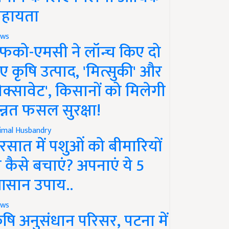
हायता
ws
फको-एमसी ने लॉन्च किए दो
ए कृषि उत्पाद, 'मित्सुकी' और
नेक्सावेट', किसानों को मिलेगी
न्नत फसल सुरक्षा!
imal Husbandry
रसात में पशुओं को बीमारियों
े कैसे बचाएं? अपनाएं ये 5
सान उपाय..
ws
ृषि अनुसंधान परिसर, पटना में