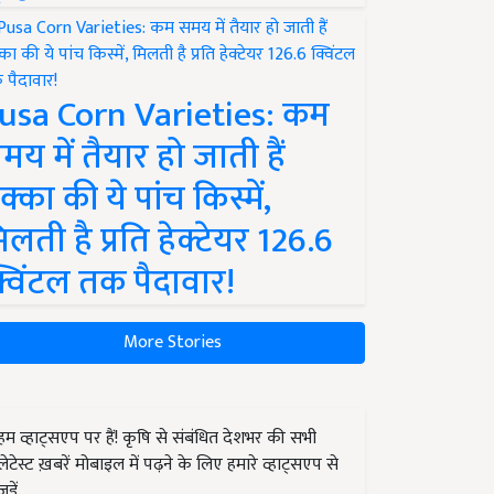
usa Corn Varieties: कम
मय में तैयार हो जाती हैं
क्का की ये पांच किस्में,
िलती है प्रति हेक्टेयर 126.6
्विंटल तक पैदावार!
More Stories
हम व्हाट्सएप पर हैं! कृषि से संबंधित देशभर की सभी
लेटेस्ट ख़बरें मोबाइल में पढ़ने के लिए हमारे व्हाट्सएप से
जुड़ें.