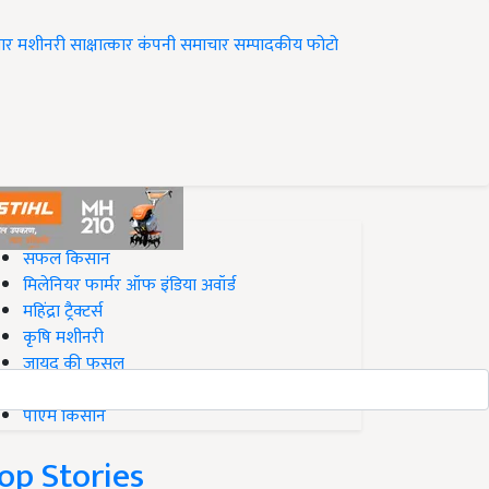
ार
मशीनरी
साक्षात्कार
कंपनी समाचार
सम्पादकीय
फोटो
op on Krishi Jagran
सफल किसान
मिलेनियर फार्मर ऑफ इंडिया अवॉर्ड
महिंद्रा ट्रैक्टर्स
कृषि मशीनरी
जायद की फसल
बिज़नेस आइडियाज
पीएम किसान
op Stories