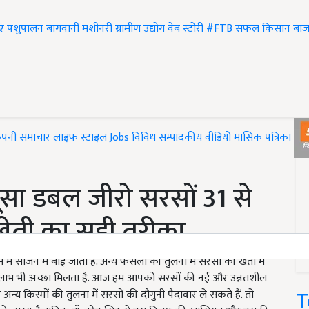
एं
पशुपालन
बागवानी
मशीनरी
ग्रामीण उद्योग
वेब स्टोरी
#FTB
सफल किसान
बाज
ंपनी समाचार
लाइफ स्टाइल
Jobs
विविध
सम्पादकीय
वीडियो
मासिक पत्रिका
#T
पूसा डबल जीरो सरसों 31 से
ै खेती का सही तरीका
ं सीजन में बोई जाती है. अन्य फसलों की तुलना में सरसों की खेती में
 लाभ भी अच्छा मिलता है. आज हम आपको सरसों की नई और उन्नतशील
T
अन्य किस्मों की तुलना में सरसों की दौगुनी पैदावार ले सकते हैं. तो