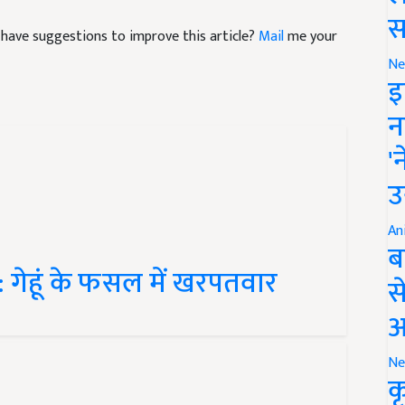
nd have suggestions to improve this article?
Mail
me your
स
Ne
इ
न
'
उ
An
ब
गेहूं के फसल में खरपतवार
स
आ
Ne
क