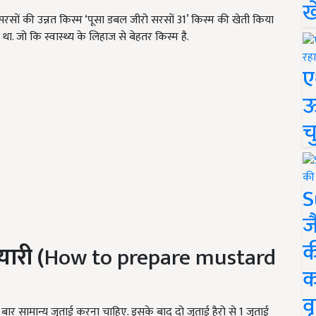
ख
''सरसों की उन्नत किस्म ‘पूसा डबल जीरो सरसों 31’ किस्म की खेती किया
 था. जो कि स्वास्थ्य के लिहाज से बेहतर किस्म है.
ए
ऊ
च
S
ज
क
यारी (
How to prepare mustard
क
वृ
ार सामान्य जुताई करना चाहिए. इसके बाद दो जुताई हैरो से 1 जुताई