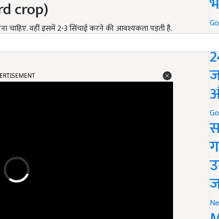
भ
rd crop)
Go
चाहिए. वहीं इसमें 2-3 सिंचाई करने की आवश्यकता पड़ती है.
P
2
ERTISEMENT
ज
औ
Go
स
ग
उ
ज
Ne
M