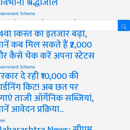
ावभीनी श्रद्धांजलि
vernment Scheme
M Kisan Yojana Update:
4वीं किस्त का इंतजार बढ़ा,
ानें कब मिल सकते हैं ₹2,000
र कैसे चेक करें अपना स्टेटस
vernment Scheme
रकार दे रही ₹10,000 की
ार्डनिंग किट! अब छत पर
गाएं ताजी ऑर्गेनिक सब्जियां,
ानें आवेदन प्रक्रिया..
ws
aharashtra News: सीएम