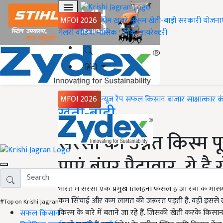
MFOI 2026
होम
ख़बरें
मौसम
खेती-बाड़ी
सरकारी योजना
गैलरी
वीडियो
मासिक पत्रिका
डायरेक्टरी
हिंदी
MFOI 2026
न्यूज़ रैप
सफल किसान
बाजार
साक्षात्कार
क
Home
खेती-बाड़ी
सरसों की उन्नत किस्म 
पाएं बंपर पैदावार, ये ह
भारत में सरसों एक प्रमुख तिलहनी फसल है जो रबी के मौसम मे
कम सिंचाई और कम लागत की जरूरत पड़ती है. वहीं इससे
#Top on Krishi Jagran
किस्म के बारे में बताने जा रहे हैं. जिसकी खेती करके किसान 
सफल किसान