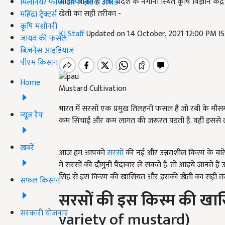
आइये जानते हैं उत्तर प्रदेश के नगीना स्थित कृषि विज्ञान के
मिलेनियर फार्मर ऑफ इंडिया अवॉर्ड
खेती का सही तरीका -
महिंद्रा ट्रैक्टर्स
कृषि मशीनरी
KJ Staff
Updated on 14 October, 2021 12:00 PM I
जायद की फसल
बिज़नेस आइडियाज
पीएम किसान
Home
Mustard Cultivation
भारत में सरसों एक प्रमुख तिलहनी फसल है जो रबी के मौसम मे
न्यूज़ रैप
कम सिंचाई और कम लागत की जरूरत पड़ती है. वहीं इससे ल
खबरें
आज हम आपको
सरसों
की नई और उन्नतशील किस्म के बारे म
में सरसों की दौगुनी पैदावार ले सकते हैं. तो आइये जानते हैं उत्
सिंह से इस किस्म की खासियत और इसकी खेती का सही त
सफल किसान
सरसों की इस
किस्म
की
खास
सरकारी योजनाएं
variety of mustard)