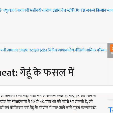
एं
पशुपालन
बागवानी
मशीनरी
ग्रामीण उद्योग
वेब स्टोरी
#FTB
सफल किसान
बाज
ंपनी समाचार
लाइफ स्टाइल
Jobs
विविध
सम्पादकीय
वीडियो
मासिक पत्रिका
#T
t: गेहूं के फसल में
जो संकीर्ण तथा चौड़ी पत्ती वर्ग से सम्बन्ध रखतें हैं. यदि इन खरपतवारों
 फसल के उत्पादकता में 10 से 40 प्रतिशत की कमी आ सकती है, जो
T
ारों का वर्गीकरण एवं गेहूं के फसल में पाएं जाने वाले मुख्य खरपतवार