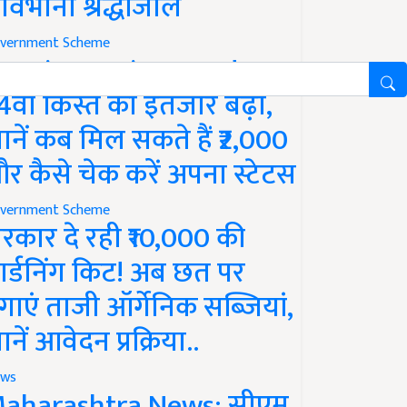
ावभीनी श्रद्धांजलि
vernment Scheme
M Kisan Yojana Update:
4वीं किस्त का इंतजार बढ़ा,
ानें कब मिल सकते हैं ₹2,000
र कैसे चेक करें अपना स्टेटस
vernment Scheme
रकार दे रही ₹10,000 की
ार्डनिंग किट! अब छत पर
गाएं ताजी ऑर्गेनिक सब्जियां,
ानें आवेदन प्रक्रिया..
ws
aharashtra News: सीएम