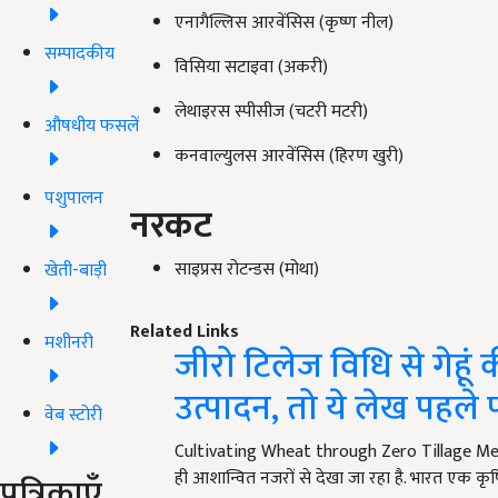
एनागैल्लिस आरवेंसिस (कृष्ण नील)
सम्पादकीय
विसिया सटाइवा (अकरी)
लेथाइरस स्पीसीज (चटरी मटरी)
औषधीय फसलें
कनवाल्युलस आरवेंसिस (हिरण खुरी)
पशुपालन
नरकट
साइप्रस रोटन्डस (मोथा)
खेती-बाड़ी
Related Links
मशीनरी
जीरो टिलेज विधि से गेहूं
उत्पादन, तो ये लेख पहले पढ
वेब स्टोरी
Cultivating Wheat through Zero Tillage Method
ही आशान्वित नजरों से देखा जा रहा है. भारत एक कृष
पत्रिकाएँ