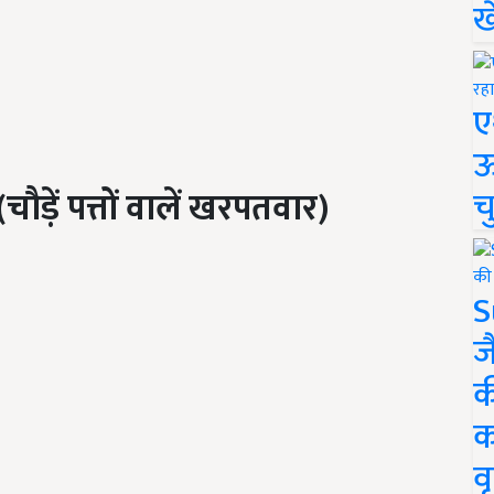
ख
ए
ऊ
च
(
चौड़ें
पत्तों
वालें
खरपतवार
)
S
ज
क
क
वृ