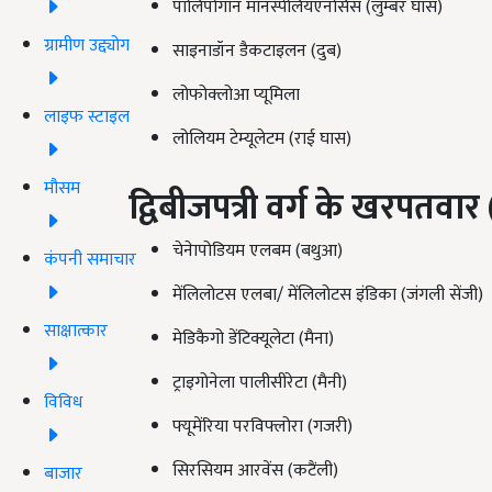
पालिपोगान मानस्पेलियएनसिस (लुम्बर घास)
ग्रामीण उद्द्योग
साइनाडॉन डैकटाइलन (दुब)
लोफोक्लोआ प्यूमिला
लाइफ स्टाइल
लोलियम टेम्यूलेटम (राई घास)
मौसम
द्विबीजपत्री
वर्ग
के
खरपतवार
चेनेापोडियम एलबम (बथुआ)
कंपनी समाचार
मेंलिलोटस एलबा/ मेंलिलोटस इंडिका (जंगली सेंजी)
साक्षात्कार
मेडिकैगो डेंटिक्यूलेटा (मैना)
ट्राइगोनेला पालीसीरेटा (मैनी)
विविध
फ्यूमेंरिया परविफ्लोरा (गजरी)
सिरसियम आरवेंस (कटैंली)
बाजार