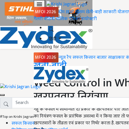
MFOI 2026
होम
ख़बरें
मौसम
खेती-बाड़ी
सरकारी योजना
गैलरी
वीडियो
मासिक पत्रिका
डायरेक्टरी
हिंदी
MFOI 2026
न्यूज़ रैप
सफल किसान
बाजार
साक्षात्कार
क
Home
खेती-बाड़ी
Weed Control in Whea
खरपतवार नियंत्रण
गेहूं के फसल में सामान्यतः दो प्रकार के खरपतवार पाएं जातें 
का नियंत्रण फसल के प्रारंभिक अवस्था में न किया जाए तो
#Top on Krishi Jagran
खरपतवारों के तीव्रता एवं प्रकार पर निर्भर करता है. खरपतव
सफल किसान