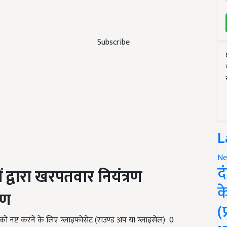
Subscribe
L
Ne
द
ं
द्वारा
खरपतवार
नियंत्रण
क
रण
(
ो नष्ट करने के लिए ग्लाइफोसेट (राउण्ड अप या ग्लाइसेल) 0