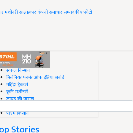
ार
मशीनरी
साक्षात्कार
कंपनी समाचार
सम्पादकीय
फोटो
op on Krishi Jagran
सफल किसान
मिलेनियर फार्मर ऑफ इंडिया अवॉर्ड
महिंद्रा ट्रैक्टर्स
कृषि मशीनरी
जायद की फसल
बिज़नेस आइडियाज
पीएम किसान
op Stories