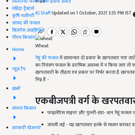
निम्न हैः -
मिलेनियर फार्मर ऑफ इंडिया अवॉर्ड
महिंद्रा ट्रैक्टर्स
KJ Staff
Updated on 1 October, 2021 3:35 PM IST
कृषि मशीनरी
जायद की फसल
बिज़नेस आइडियाज
पीएम किसान
Wheat
Home
गेहूं की फसल
में सामान्यतः दो प्रकार के खरपतवार पाएं जातें
का नियंत्रण फसल के प्रारंभिक अवस्था में न किया जाए तो
न्यूज़ रैप
खरपतवारों के तीव्रता एवं प्रकार पर निर्भर करता है. खरपतव
निम्न हैः -
खबरें
एकबीजपत्री
वर्ग
के
खरपतवा
सफल किसान
फाइलेरिस माइनर और गुल्ली-डंडा- धान गेहूं फसल चक्
जंगली जई - यह खरपतवार हल्के से मध्यम बनावट वाले मृ
सरकारी योजनाएं