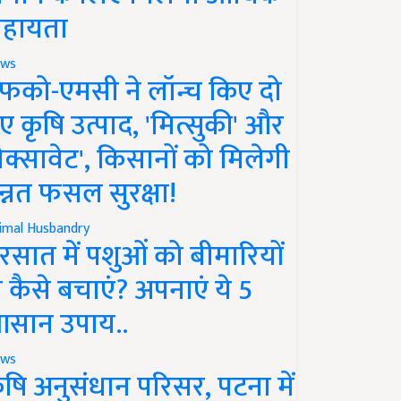
हायता
ws
फको-एमसी ने लॉन्च किए दो
ए कृषि उत्पाद, 'मित्सुकी' और
नेक्सावेट', किसानों को मिलेगी
न्नत फसल सुरक्षा!
imal Husbandry
रसात में पशुओं को बीमारियों
े कैसे बचाएं? अपनाएं ये 5
सान उपाय..
ws
ृषि अनुसंधान परिसर, पटना में