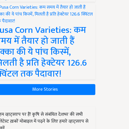
usa Corn Varieties: कम
मय में तैयार हो जाती हैं
क्का की ये पांच किस्में,
िलती है प्रति हेक्टेयर 126.6
्विंटल तक पैदावार!
More Stories
हम व्हाट्सएप पर हैं! कृषि से संबंधित देशभर की सभी
लेटेस्ट ख़बरें मोबाइल में पढ़ने के लिए हमारे व्हाट्सएप से
जुड़ें.