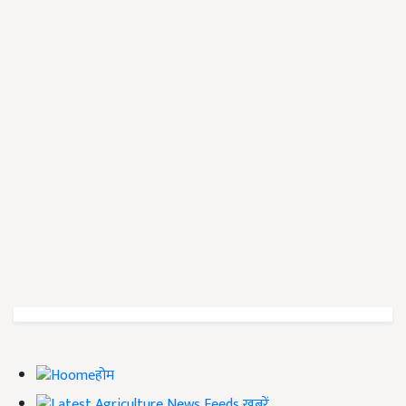
होम
ख़बरें