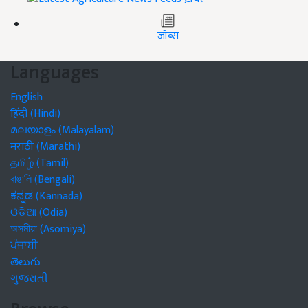
जॉब्स
Languages
English
हिंदी (Hindi)
മലയാളം (Malayalam)
मराठी (Marathi)
தமிழ் (Tamil)
বাঙালি (Bengali)
ಕನ್ನಡ (Kannada)
ଓଡିଆ (Odia)
অসমীয়া (Asomiya)
ਪੰਜਾਬੀ
తెలుగు
ગુજરાતી