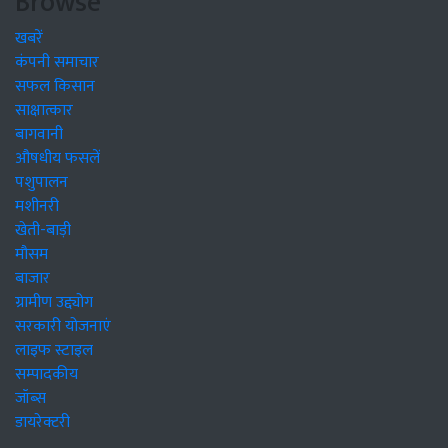
Browse
खबरें
कंपनी समाचार
सफल किसान
साक्षात्कार
बागवानी
औषधीय फसलें
पशुपालन
मशीनरी
खेती-बाड़ी
मौसम
बाजार
ग्रामीण उद्द्योग
सरकारी योजनाएं
लाइफ स्टाइल
सम्पादकीय
जॉब्स
डायरेक्टरी