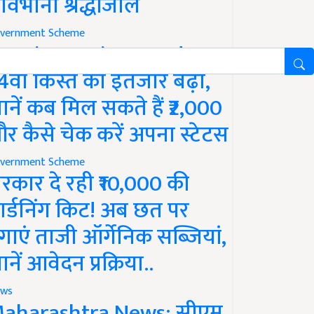
ावभीनी श्रद्धांजलि
vernment Scheme
M Kisan Yojana Update:
4वीं किस्त का इंतजार बढ़ा,
ानें कब मिल सकते हैं ₹2,000
र कैसे चेक करें अपना स्टेटस
vernment Scheme
रकार दे रही ₹10,000 की
ार्डनिंग किट! अब छत पर
गाएं ताजी ऑर्गेनिक सब्जियां,
ानें आवेदन प्रक्रिया..
ws
aharashtra News: सीएम