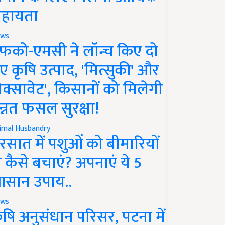
हायता
ws
फको-एमसी ने लॉन्च किए दो
ए कृषि उत्पाद, 'मित्सुकी' और
नेक्सावेट', किसानों को मिलेगी
न्नत फसल सुरक्षा!
imal Husbandry
रसात में पशुओं को बीमारियों
े कैसे बचाएं? अपनाएं ये 5
सान उपाय..
ws
ृषि अनुसंधान परिसर, पटना में