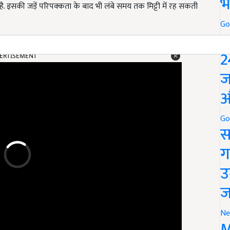
भ
 इसकी जड़ें परिपक्कता के बाद भी लंबे समय तक मिट्टी में रह सकती
Go
P
2
ERTISEMENT
ज
औ
Go
स
ग
उ
ज
Ne
M