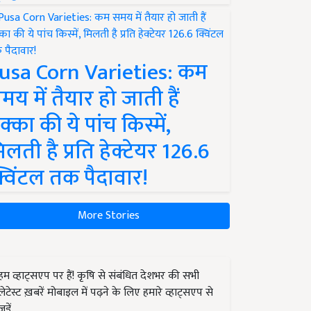
usa Corn Varieties: कम
मय में तैयार हो जाती हैं
क्का की ये पांच किस्में,
िलती है प्रति हेक्टेयर 126.6
्विंटल तक पैदावार!
More Stories
हम व्हाट्सएप पर हैं! कृषि से संबंधित देशभर की सभी
लेटेस्ट ख़बरें मोबाइल में पढ़ने के लिए हमारे व्हाट्सएप से
जुड़ें.