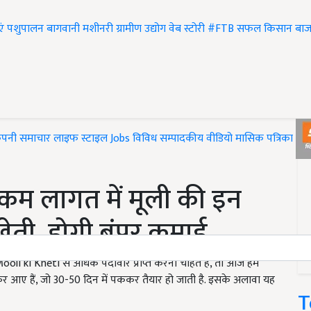
एं
पशुपालन
बागवानी
मशीनरी
ग्रामीण उद्योग
वेब स्टोरी
#FTB
सफल किसान
बाज
ंपनी समाचार
लाइफ स्टाइल
Jobs
विविध
सम्पादकीय
वीडियो
मासिक पत्रिका
#T
कम लागत में मूली की इन
 खेती, होगी बंपर कमाई
i ki Kheti से अधिक पैदावार प्राप्त करना चाहते हैं, तो आज हम
र आए हैं, जो 30-50 दिन में पककर तैयार हो जाती है. इसके अलावा यह
T