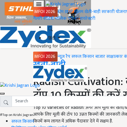
MFOI 2026
होम
ख़बरें
मौसम
खेती-बाड़ी
सरकारी योजना
गैलरी
वीडियो
मासिक पत्रिका
डायरेक्टरी
हिंदी
MFOI 2026
न्यूज़ रैप
सफल किसान
बाजार
साक्षात्कार
क
Home
खेती-बाड़ी
Radish Cultivation: 
टॉप 10 किस्मों की करें
Top 10 Varieties of Radish: अगर आप मूली की खेती/Mool
आपके लिए मूली की टॉप 10 उन्नत किस्मों की जानकारी लेक
#Top on Krishi Jagran
किस्में कम लागत में अधिक पैदावार देने में सक्षम है.
सफल किसान