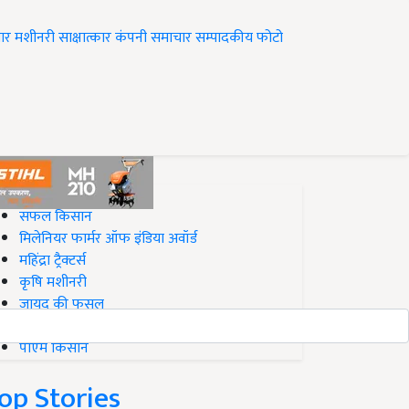
ार
मशीनरी
साक्षात्कार
कंपनी समाचार
सम्पादकीय
फोटो
op on Krishi Jagran
सफल किसान
मिलेनियर फार्मर ऑफ इंडिया अवॉर्ड
महिंद्रा ट्रैक्टर्स
कृषि मशीनरी
जायद की फसल
बिज़नेस आइडियाज
पीएम किसान
op Stories