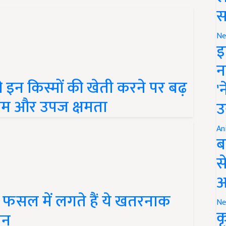
स
Ne
इ
न
 इन किस्मों की खेती करने पर बढ़
'
 नाम और उपज क्षमता
उ
An
ब
स
आ
फसल में लगते हैं ये खतरनाक
Ne
क
ान