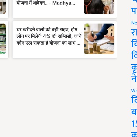
प
Ne
र
व
क
क
न
We
द
ब
1
क