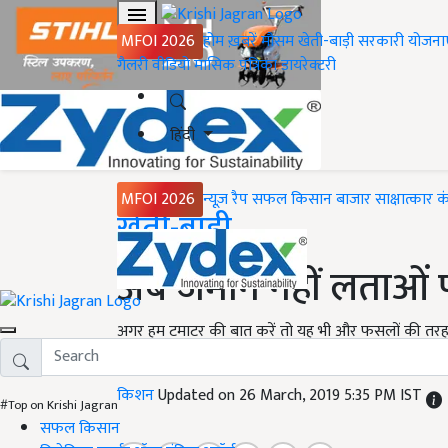
MFOI 2026
होम
ख़बरें
मौसम
खेती-बाड़ी
सरकारी योजना
गैलरी
वीडियो
मासिक पत्रिका
डायरेक्टरी
हिंदी
MFOI 2026
न्यूज़ रैप
सफल किसान
बाजार
साक्षात्कार
क
Home
खेती-बाड़ी
अब जमीन नहीं लताओं पर
अगर हम टमाटर की बात करें तो यह भी और फसलों की तरह ही
आपको अच्छी फसल प्राप्त हो सकती है.
किशन
Updated on 26 March, 2019 5:35 PM IST
#Top on Krishi Jagran
सफल किसान