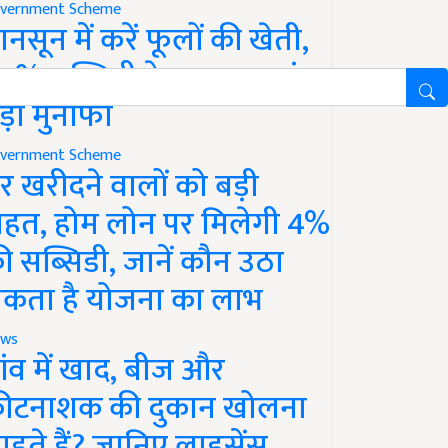
vernment Scheme
ानसून में करें फूलों की खेती,
0% सब्सिडी के साथ कमाएं
ड़ा मुनाफा
vernment Scheme
र खरीदने वालों को बड़ी
ाहत, होम लोन पर मिलेगी 4%
ी सब्सिडी, जानें कौन उठा
कता है योजना का लाभ
ws
ांव में खाद, बीज और
ीटनाशक की दुकान खोलना
ाहते हैं? जानिए लाइसेंस,