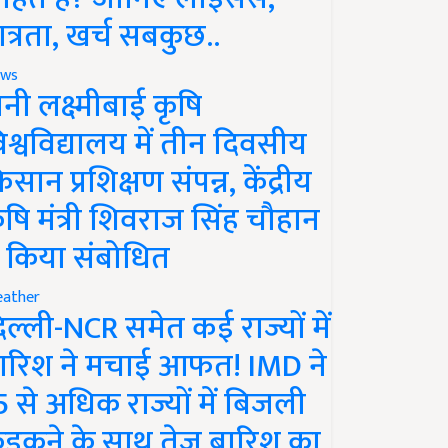
ात्रता, खर्च सबकुछ..
ws
ानी लक्ष्मीबाई कृषि
िश्वविद्यालय में तीन दिवसीय
िसान प्रशिक्षण संपन्न, केंद्रीय
ृषि मंत्री शिवराज सिंह चौहान
े किया संबोधित
ather
िल्ली-NCR समेत कई राज्यों में
ारिश ने मचाई आफत! IMD ने
5 से अधिक राज्यों में बिजली
ड़कने के साथ तेज बारिश का