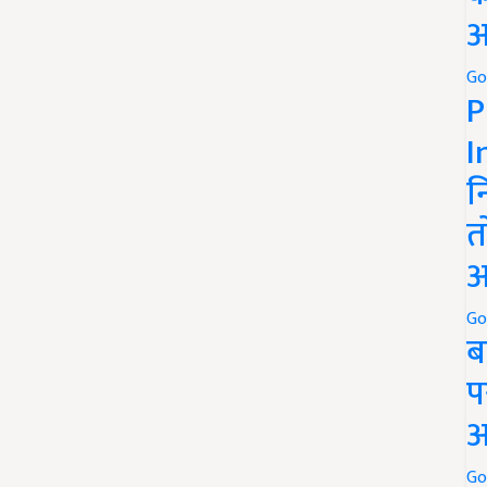
अ
Go
P
I
न
त
अ
Go
ब
प
अ
Go