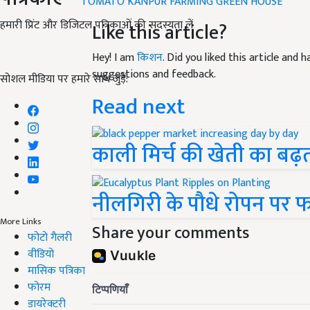
TOMATO
KANPUR
FARMING
GREEN HOUSE
हमारी प्रिंट और डिजिटल पत्रिकाओं की सदस्यता लें
Like this article?
Hey! I am
किशन
. Did you liked this article and
suggestions and feedback.
सोशल मीडिया पर हमारे साथ जुड़ें:
Read next
काली मिर्च की खेती का बढ़त
नीलगिरी के पौधे रोपन प
More Links
Share your comments
फोटो गैलरी
वीडियो
मासिक पत्रिका
फोरम
डायरेक्टरी