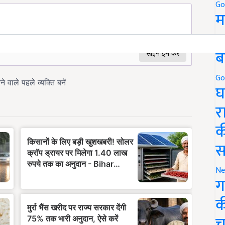
Go
म
5
ब
Go
घ
र
क
स
Ne
ग
क
च