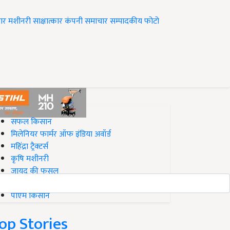
ार
मशीनरी
साक्षात्कार
कंपनी समाचार
सम्पादकीय
फोटो
op on Krishi Jagran
सफल किसान
मिलेनियर फार्मर ऑफ इंडिया अवॉर्ड
महिंद्रा ट्रैक्टर्स
कृषि मशीनरी
जायद की फसल
बिज़नेस आइडियाज
पीएम किसान
op Stories