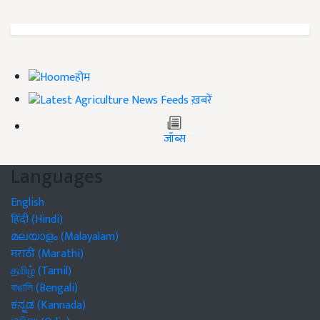
होम
ख़बरें
जॉब्स
Languages
English
हिंदी (Hindi)
മലയാളം (Malayalam)
मराठी (Marathi)
தமிழ் (Tamil)
বাঙালি (Bengali)
ಕನ್ನಡ (Kannada)