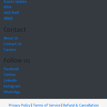
Events Update
फोरम
फोटो गैलरी
वीडियो
Contact
About Us
Contact Us
Careers
Follow us
Facebook
Twitter
LinkedIn
Instagram
WhatsApp
Privacy Policy
|
Terms of Service
|
Refund & Cancellation