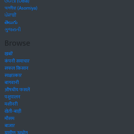
ଓଡିଆ (Odia)
অসমীয়া (Asomiya)
ਪੰਜਾਬੀ
తెలుగు
ગુજરાતી
Browse
खबरें
कंपनी समाचार
सफल किसान
साक्षात्कार
बागवानी
औषधीय फसलें
पशुपालन
मशीनरी
खेती-बाड़ी
मौसम
बाजार
ग्रामीण उद्द्योग