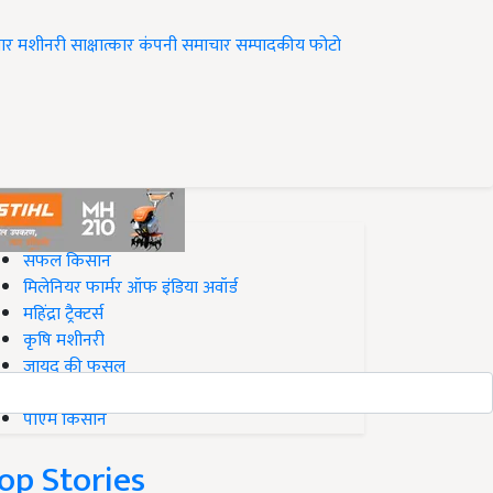
ार
मशीनरी
साक्षात्कार
कंपनी समाचार
सम्पादकीय
फोटो
op on Krishi Jagran
सफल किसान
मिलेनियर फार्मर ऑफ इंडिया अवॉर्ड
महिंद्रा ट्रैक्टर्स
कृषि मशीनरी
जायद की फसल
बिज़नेस आइडियाज
पीएम किसान
op Stories