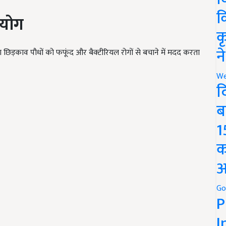
क
पयोग
क
न
िड़काव पौधों को फफूंद और बैक्टीरियल रोगों से बचाने में मदद करता
We
द
ब
1
क
अ
Go
P
I