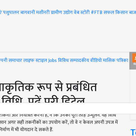
एं
पशुपालन
बागवानी
मशीनरी
ग्रामीण उद्योग
वेब स्टोरी
#FTB
सफल किसान
बाज
ंपनी समाचार
लाइफ स्टाइल
Jobs
विविध
सम्पादकीय
वीडियो
मासिक पत्रिका
#T
्राकृतिक रूप से प्रबंधित
िधि, पढ़ें पूरी डिटेल
 को रोकना और नियंत्रित करना है, न कि उनका पूरी तरह उन्मूलन. यह विधि
 किसान अगर सही तकनीकों का उपयोग करें, तो वे न केवल अपनी उपज में
T
्माण में भी योगदान दे सकते हैं.