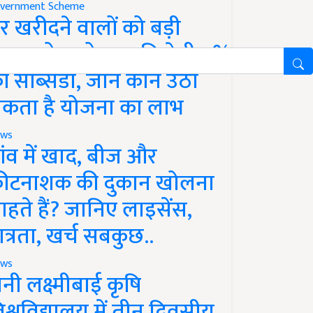
vernment Scheme
र खरीदने वालों को बड़ी
ाहत, होम लोन पर मिलेगी 4%
ी सब्सिडी, जानें कौन उठा
कता है योजना का लाभ
ws
ांव में खाद, बीज और
ीटनाशक की दुकान खोलना
ाहते हैं? जानिए लाइसेंस,
ात्रता, खर्च सबकुछ..
ws
ानी लक्ष्मीबाई कृषि
िश्वविद्यालय में तीन दिवसीय