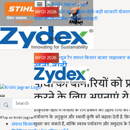
MFOI 2026
होम
ख़बरें
मौसम
खेती-बाड़ी
सरकारी योजना
गैलरी
वीडियो
मासिक पत्रिका
डायरेक्टरी
हिंदी
MFOI 2026
न्यूज़ रैप
सफल किसान
बाजार
साक्षात्कार
क
Home
खेती-बाड़ी
पौधों की बीमारियों को प
करने के लिए अपनाएं ये व
प्राकृतिक खेती में फसलों के रोग प्रबंधन का उद्देश्य रोगों
पर्यावरण के अनुकूल और स्थायी कृषि को बढ़ावा देती है.
#Top on Krishi Jagran
सुधार कर सकते हैं, बल्कि स्वस्थ पर्यावरण और समुदाय के निर
सफल किसान