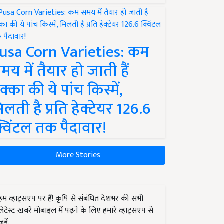
usa Corn Varieties: कम
मय में तैयार हो जाती हैं
क्का की ये पांच किस्में,
िलती है प्रति हेक्टेयर 126.6
्विंटल तक पैदावार!
More Stories
हम व्हाट्सएप पर हैं! कृषि से संबंधित देशभर की सभी
लेटेस्ट ख़बरें मोबाइल में पढ़ने के लिए हमारे व्हाट्सएप से
जुड़ें.