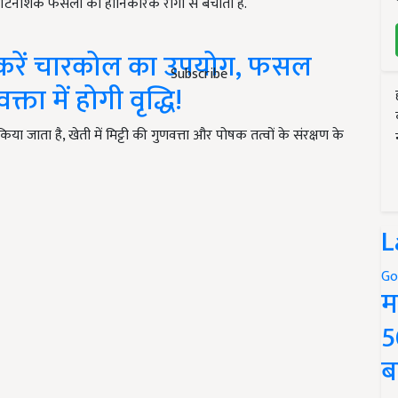
 कीटनाशक फसलों को हानिकारक रोगों से बचाता है.
ाथ करें चारकोल का उपयोग, फसल
Subscribe
्ता में होगी वृद्धि!
ा जाता है, खेती में मिट्टी की गुणवत्ता और पोषक तत्वों के संरक्षण के
L
Go
म
5
ब