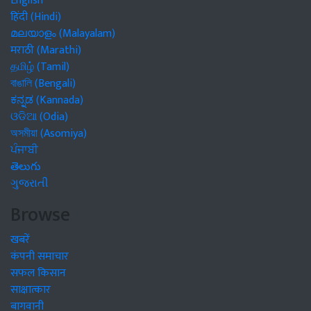
English
हिंदी (Hindi)
മലയാളം (Malayalam)
मराठी (Marathi)
தமிழ் (Tamil)
বাঙালি (Bengali)
ಕನ್ನಡ (Kannada)
ଓଡିଆ (Odia)
অসমীয়া (Asomiya)
ਪੰਜਾਬੀ
తెలుగు
ગુજરાતી
Browse
खबरें
कंपनी समाचार
सफल किसान
साक्षात्कार
बागवानी