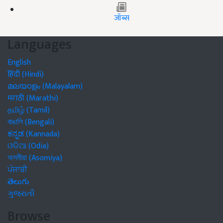
जॉब्स
Languages
English
हिंदी (Hindi)
മലയാളം (Malayalam)
मराठी (Marathi)
தமிழ் (Tamil)
বাঙালি (Bengali)
ಕನ್ನಡ (Kannada)
ଓଡିଆ (Odia)
অসমীয়া (Asomiya)
ਪੰਜਾਬੀ
తెలుగు
ગુજરાતી
Browse