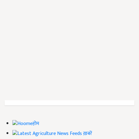
होम
ख़बरें