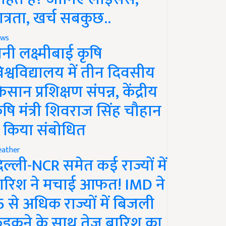
ात्रता, खर्च सबकुछ..
ws
ानी लक्ष्मीबाई कृषि
िश्वविद्यालय में तीन दिवसीय
िसान प्रशिक्षण संपन्न, केंद्रीय
ृषि मंत्री शिवराज सिंह चौहान
े किया संबोधित
ather
िल्ली-NCR समेत कई राज्यों में
ारिश ने मचाई आफत! IMD ने
5 से अधिक राज्यों में बिजली
ड़कने के साथ तेज बारिश का