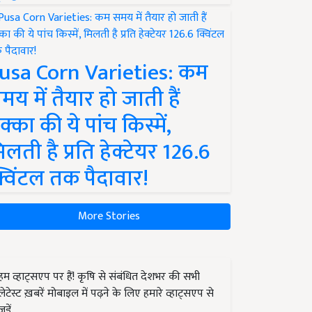
usa Corn Varieties: कम
मय में तैयार हो जाती हैं
क्का की ये पांच किस्में,
िलती है प्रति हेक्टेयर 126.6
्विंटल तक पैदावार!
More Stories
हम व्हाट्सएप पर हैं! कृषि से संबंधित देशभर की सभी
लेटेस्ट ख़बरें मोबाइल में पढ़ने के लिए हमारे व्हाट्सएप से
जुड़ें.