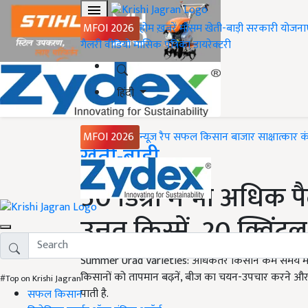
MFOI 2026
होम
ख़बरें
मौसम
खेती-बाड़ी
सरकारी योजना
गैलरी
वीडियो
मासिक पत्रिका
डायरेक्टरी
हिंदी
MFOI 2026
न्यूज़ रैप
सफल किसान
बाजार
साक्षात्कार
क
Home
खेती-बाड़ी
50 डिग्री में भी अधिक पै
उन्नत किस्में, 20 क्विंटल
Summer Urad Varieties: अधिकतर किसान कम समय में अधिक
किसानों को तापमान बढ़नें, बीज का चयन-उपचार करने और खे
#Top on Krishi Jagran
पाती है.
सफल किसान