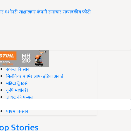
ार
मशीनरी
साक्षात्कार
कंपनी समाचार
सम्पादकीय
फोटो
op on Krishi Jagran
सफल किसान
मिलेनियर फार्मर ऑफ इंडिया अवॉर्ड
महिंद्रा ट्रैक्टर्स
कृषि मशीनरी
जायद की फसल
बिज़नेस आइडियाज
पीएम किसान
op Stories