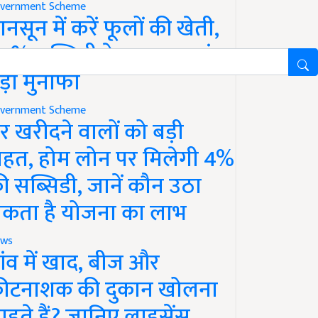
vernment Scheme
ानसून में करें फूलों की खेती,
0% सब्सिडी के साथ कमाएं
ड़ा मुनाफा
vernment Scheme
र खरीदने वालों को बड़ी
ाहत, होम लोन पर मिलेगी 4%
ी सब्सिडी, जानें कौन उठा
कता है योजना का लाभ
ws
ांव में खाद, बीज और
ीटनाशक की दुकान खोलना
ाहते हैं? जानिए लाइसेंस,