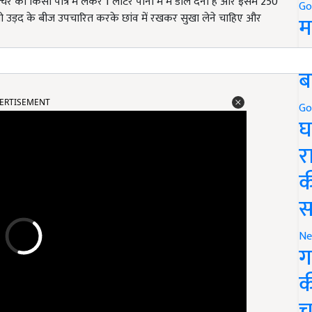
ो किसी पात्र में लेकर 1 लीटर पानी में में डाल देना है और इसमें 250
Go
े तो उड़द के बीज उपचारित करके छांव में रखकर सुखा लेने चाहिए और
म
5
ब
ERTISEMENT
Go
घ
र
क
स
Ne
ग
क
च