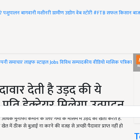
एं
पशुपालन
बागवानी
मशीनरी
ग्रामीण उद्योग
वेब स्टोरी
#FTB
सफल किसान
बाज
ंपनी समाचार
लाइफ स्टाइल
Jobs
विविध
सम्पादकीय
वीडियो
मासिक पत्रिका
#T
दावार देती है उड़द की ये
 प्रति हेक्टेयर मिलेगा उत्पादन
 मुनाफा कमाने के लिए गर्मी के मौसम में उड़द की खेती करते हैं.
त में ठीक से बुआई ना करने की वजह से अच्छी पैदावार प्राप्त नहीं हो
T