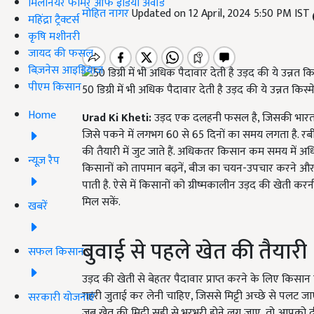
मिलेनियर फार्मर ऑफ इंडिया अवॉर्ड
मोहित नागर
Updated on 12 April, 2024 5:50 PM IST
महिंद्रा ट्रैक्टर्स
कृषि मशीनरी
जायद की फसल
बिज़नेस आइडियाज
पीएम किसान
50 डिग्री में भी अधिक पैदावार देती है उड़द की ये उन्नत किस्मे
Home
Urad Ki Kheti:
उड़द एक दलहनी फसल है, जिसकी भारत के 
जिसे पकने में लगभग 60 से 65 दिनों का समय लगता है. रबी
की तैयारी में जुट जाते हैं. अधिकतर किसान कम समय में अधि
न्यूज़ रैप
किसानों को तापमान बढ़नें, बीज का चयन-उपचार करने और खे
पाती है. ऐसे में किसानों को ग्रीष्मकालीन उड़द की खेती 
मिल सकें.
खबरें
बुवाई से पहले खेत की तैयारी
सफल किसान
उड़द की खेती से बेहतर पैदावार प्राप्त करने के लिए किस
गहरी जुताई कर लेनी चाहिए, जिससे मिट्टी अच्छे से पलट जाए
सरकारी योजनाएं
जब खेत की मिट्टी सही से भुरभुरी होने लग जाए, तो आपक