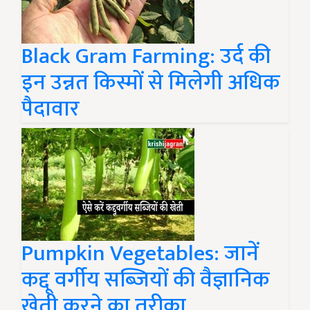
Black Gram Farming: उर्द की
इन उन्नत किस्मों से मिलेगी अधिक
पैदावार
Pumpkin Vegetables: जानें
कद्दू वर्गीय सब्जियों की वैज्ञानिक
खेती करने का तरीका