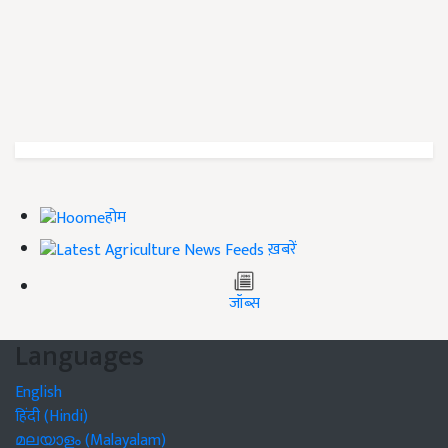
होम
ख़बरें
जॉब्स
Languages
English
हिंदी (Hindi)
മലയാളം (Malayalam)