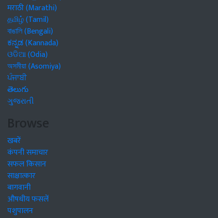
मराठी (Marathi)
தமிழ் (Tamil)
বাঙালি (Bengali)
ಕನ್ನಡ (Kannada)
ଓଡିଆ (Odia)
অসমীয়া (Asomiya)
ਪੰਜਾਬੀ
తెలుగు
ગુજરાતી
Browse
खबरें
कंपनी समाचार
सफल किसान
साक्षात्कार
बागवानी
औषधीय फसलें
पशुपालन