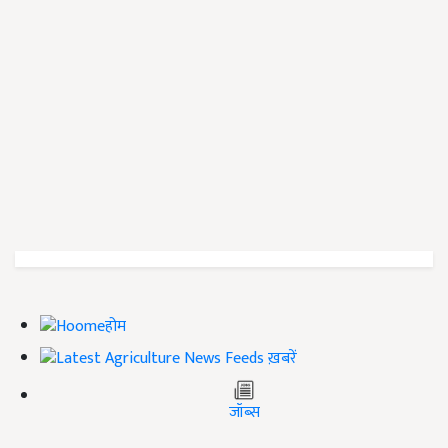
होम
ख़बरें
जॉब्स