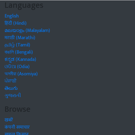
Languages
English
हिंदी (Hindi)
മലയാളം (Malayalam)
मराठी (Marathi)
தமிழ் (Tamil)
বাঙালি (Bengali)
ಕನ್ನಡ (Kannada)
ଓଡିଆ (Odia)
অসমীয়া (Asomiya)
ਪੰਜਾਬੀ
తెలుగు
ગુજરાતી
Browse
खबरें
कंपनी समाचार
सफल किसान