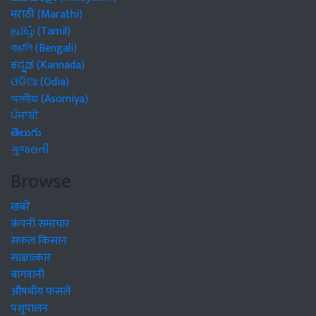
मराठी (Marathi)
தமிழ் (Tamil)
বাঙালি (Bengali)
ಕನ್ನಡ (Kannada)
ଓଡିଆ (Odia)
অসমীয়া (Asomiya)
ਪੰਜਾਬੀ
తెలుగు
ગુજરાતી
Browse
खबरें
कंपनी समाचार
सफल किसान
साक्षात्कार
बागवानी
औषधीय फसलें
पशुपालन