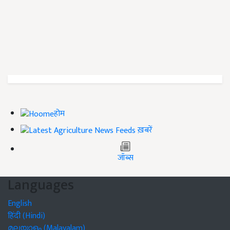
होम
ख़बरें
जॉब्स
Languages
English
हिंदी (Hindi)
മലയാളം (Malayalam)