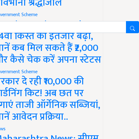
ावभीनी श्रद्धांजलि
vernment Scheme
M Kisan Yojana Update:
4वीं किस्त का इंतजार बढ़ा,
ानें कब मिल सकते हैं ₹2,000
र कैसे चेक करें अपना स्टेटस
vernment Scheme
रकार दे रही ₹10,000 की
ार्डनिंग किट! अब छत पर
गाएं ताजी ऑर्गेनिक सब्जियां,
ानें आवेदन प्रक्रिया..
ws
aharashtra News: सीएम