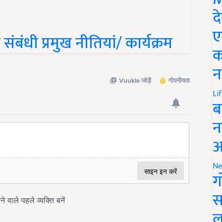
द
 संबंधी प्रमुख नीतियां/ कार्यक्रम
ए
क
न
Li
ब
न
आ
Ne
ग
स
ल