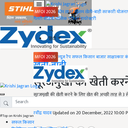
MFOI 2026
होम
ख़बरें
मौसम
खेती-बाड़ी
सरकारी योजना
गैलरी
वीडियो
मासिक पत्रिका
डायरेक्टरी
हिंदी
MFOI 2026
न्यूज़ रैप
सफल किसान
बाजार
साक्षात्कार
क
Home
खेती-बाड़ी
सूरजमुखी की खेती कर
सूरजमुखी की खेती करने के लिए खेत की अच्छी तरह से 3 से
अलावा सिंचित होने वाली सभी प्रकार की भूमि में की जा सकत
रवींद्र यादव
Updated on 20 December, 2022 10:00 
#Top on Krishi Jagran
सफल किसान