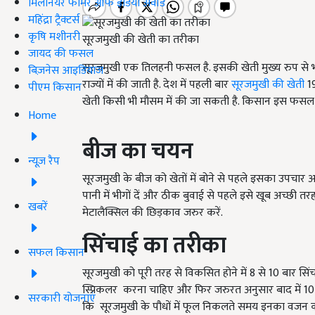
मिलेनियर फार्मर ऑफ इंडिया अवॉर्ड
महिंद्रा ट्रैक्टर्स
कृषि मशीनरी
सूरजमुखी की खेती का तरीका
जायद की फसल
सूरजमुखी एक तिलहनी फसल है. इसकी खेती मुख्य रुप से भारत 
बिज़नेस आइडियाज
राज्यों में की जाती है. देश में पहली बार
सूरजमुखी की खेती
1
पीएम किसान
खेती किसी भी मौसम में की जा सकती है. किसान इस फसल क
Home
बीज का चयन
न्यूज़ रैप
सूरजमुखी के बीज को खेतों में बोने से पहले इसका उपचार अ
पानी में भीगों दें और ठीक बुवाई से पहले इसे खूब अच्छी तरह
खबरें
मेटालैक्सिल की छिड़काव जरुर करें.
सिंचाई का तरीका
सफल किसान
सूरजमुखी को पूरी तरह से विकसित होने में 8 से 10 बार सि
स्प्रिकलर
करना चाहिए और फिर जरुरत अनुसार बाद में 10 से
सरकारी योजनाएं
कि
सूरजमुखी के पौधों में फूल निकलते समय इनका वजन क