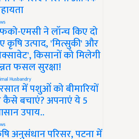
हायता
ws
फको-एमसी ने लॉन्च किए दो
ए कृषि उत्पाद, 'मित्सुकी' और
नेक्सावेट', किसानों को मिलेगी
न्नत फसल सुरक्षा!
imal Husbandry
रसात में पशुओं को बीमारियों
े कैसे बचाएं? अपनाएं ये 5
सान उपाय..
ws
ृषि अनुसंधान परिसर, पटना में