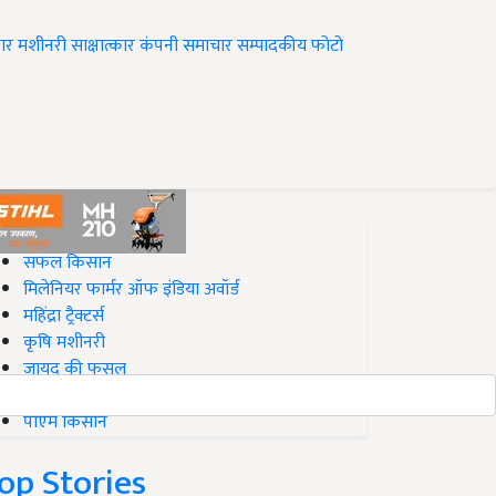
ार
मशीनरी
साक्षात्कार
कंपनी समाचार
सम्पादकीय
फोटो
op on Krishi Jagran
सफल किसान
मिलेनियर फार्मर ऑफ इंडिया अवॉर्ड
महिंद्रा ट्रैक्टर्स
कृषि मशीनरी
जायद की फसल
बिज़नेस आइडियाज
पीएम किसान
op Stories