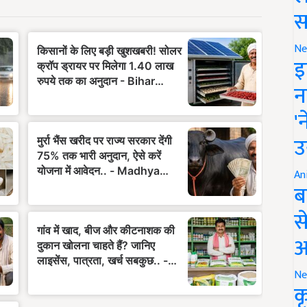
स
Ne
इ
न
'
उ
An
ब
स
आ
Ne
क