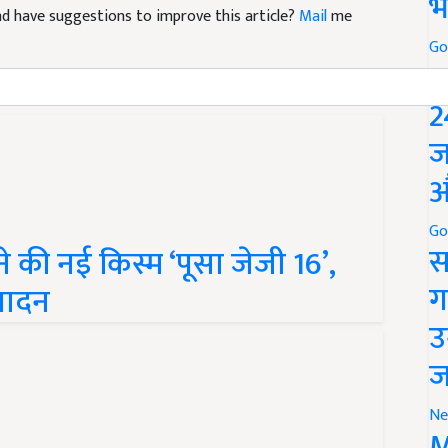
भ
Go
P
2
ज
औ
े की नई किस्म ‘पूसा जेजी 16’,
Go
स
्पादन
ग
उ
ज
Ne
M