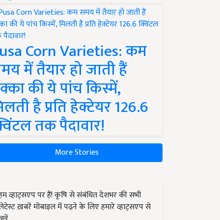
usa Corn Varieties: कम
मय में तैयार हो जाती हैं
क्का की ये पांच किस्में,
िलती है प्रति हेक्टेयर 126.6
्विंटल तक पैदावार!
More Stories
हम व्हाट्सएप पर हैं! कृषि से संबंधित देशभर की सभी
लेटेस्ट ख़बरें मोबाइल में पढ़ने के लिए हमारे व्हाट्सएप से
जुड़ें.