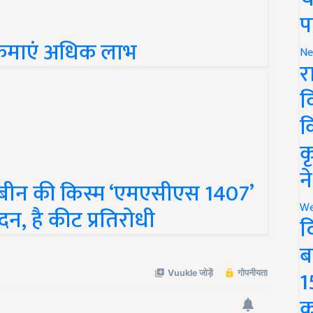
प
े कमाएं अधिक लाभ
Ne
र
व
क
क
बीन की किस्म ‘एमएसीएस 1407’
न
न, है कीट प्रतिरोधी
We
द
ब
1
क