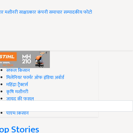
ार
मशीनरी
साक्षात्कार
कंपनी समाचार
सम्पादकीय
फोटो
op on Krishi Jagran
सफल किसान
मिलेनियर फार्मर ऑफ इंडिया अवॉर्ड
महिंद्रा ट्रैक्टर्स
कृषि मशीनरी
जायद की फसल
बिज़नेस आइडियाज
पीएम किसान
op Stories