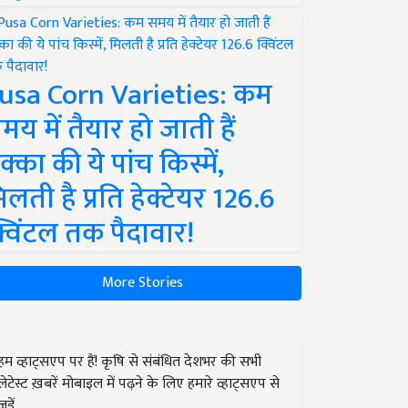
usa Corn Varieties: कम
मय में तैयार हो जाती हैं
क्का की ये पांच किस्में,
िलती है प्रति हेक्टेयर 126.6
्विंटल तक पैदावार!
More Stories
हम व्हाट्सएप पर हैं! कृषि से संबंधित देशभर की सभी
लेटेस्ट ख़बरें मोबाइल में पढ़ने के लिए हमारे व्हाट्सएप से
जुड़ें.