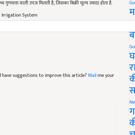
Go
 Irrigation System
म
5
ब
Go
घ
र
and have suggestions to improve this article?
Mail
me your
क
स
Ne
ग
क
च