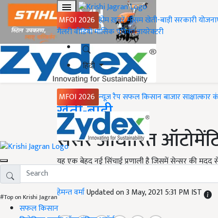
MFOI 2026
होम
ख़बरें
मौसम
खेती-बाड़ी
सरकारी योजना
गैलरी
वीडियो
मासिक पत्रिका
डायरेक्टरी
हिंदी
MFOI 2026
न्यूज़ रैप
सफल किसान
बाजार
साक्षात्कार
क
Home
खेती-बाड़ी
सेंसर आधारित ऑटोमेंटि
यह एक बेहद नई सिंचाई प्रणाली है जिसमें सेन्सर की मदद से 
जड़ों के पास पानी को ड्रिप सिंचाई के मदद से दे दिया जाता ह
हेमन्त वर्मा
Updated on 3 May, 2021 5:31 PM IST
#Top on Krishi Jagran
सफल किसान