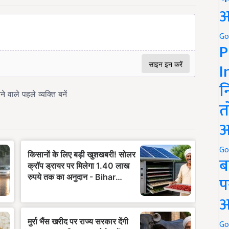
अ
Go
P
I
न
त
अ
Go
ब
प
अ
Go