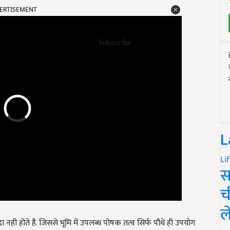
Subscribe
L
Li
स
च
ल
ी होते है. जिससे भूमि में उपलब्ध पोषक तत्व सिर्फ पौधे ही उपयोग
च गुणवत्ता वाली उपज मिलती है, जिसका बिक्री मूल्य ज्यादा होता है.