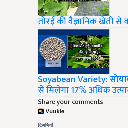
तोरई की वैज्ञानिक खेती स
Soyabean Variety: सोया
से मिलेगा 17% अधिक उत्पाद
Share your comments