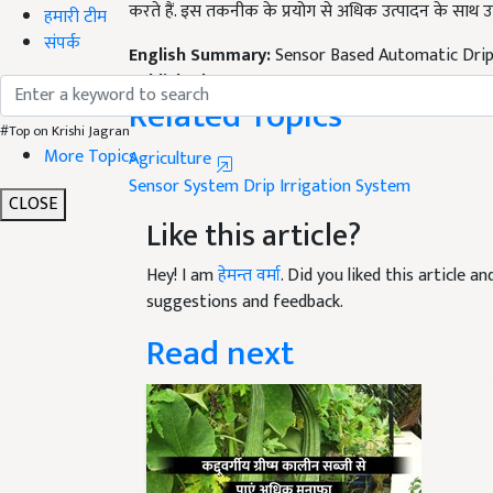
हमारी टीम
English Summary:
Sensor Based Automatic Drip
संपर्क
Published on:
03 May 2021, 05:31 PM IST
Related Topics
Agriculture
#Top on Krishi Jagran
More Topics
Sensor System
Drip Irrigation System
Like this article?
CLOSE
Hey! I am
हेमन्त वर्मा
. Did you liked this article 
suggestions and feedback.
Read next