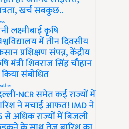
ात्रता, खर्च सबकुछ..
ws
ानी लक्ष्मीबाई कृषि
िश्वविद्यालय में तीन दिवसीय
िसान प्रशिक्षण संपन्न, केंद्रीय
ृषि मंत्री शिवराज सिंह चौहान
े किया संबोधित
ather
िल्ली-NCR समेत कई राज्यों में
ारिश ने मचाई आफत! IMD ने
5 से अधिक राज्यों में बिजली
ड़कने के साथ तेज बारिश का