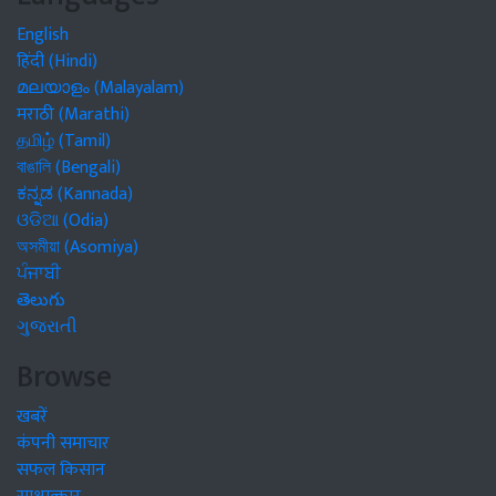
English
हिंदी (Hindi)
മലയാളം (Malayalam)
मराठी (Marathi)
தமிழ் (Tamil)
বাঙালি (Bengali)
ಕನ್ನಡ (Kannada)
ଓଡିଆ (Odia)
অসমীয়া (Asomiya)
ਪੰਜਾਬੀ
తెలుగు
ગુજરાતી
Browse
खबरें
कंपनी समाचार
सफल किसान