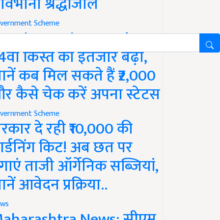
ावभीनी श्रद्धांजलि
vernment Scheme
M Kisan Yojana Update:
4वीं किस्त का इंतजार बढ़ा,
ानें कब मिल सकते हैं ₹2,000
र कैसे चेक करें अपना स्टेटस
vernment Scheme
रकार दे रही ₹10,000 की
ार्डनिंग किट! अब छत पर
गाएं ताजी ऑर्गेनिक सब्जियां,
ानें आवेदन प्रक्रिया..
ws
aharashtra News: सीएम