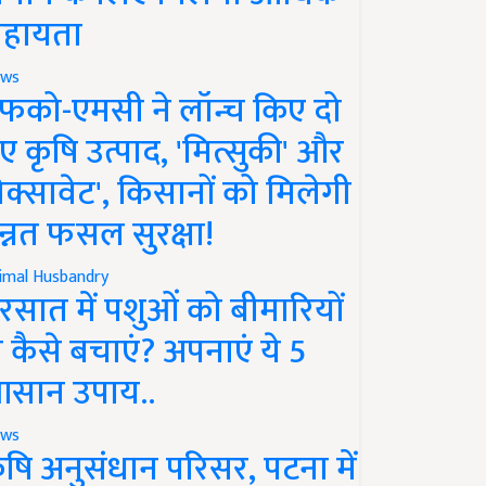
हायता
ws
फको-एमसी ने लॉन्च किए दो
ए कृषि उत्पाद, 'मित्सुकी' और
नेक्सावेट', किसानों को मिलेगी
न्नत फसल सुरक्षा!
imal Husbandry
रसात में पशुओं को बीमारियों
े कैसे बचाएं? अपनाएं ये 5
सान उपाय..
ws
ृषि अनुसंधान परिसर, पटना में