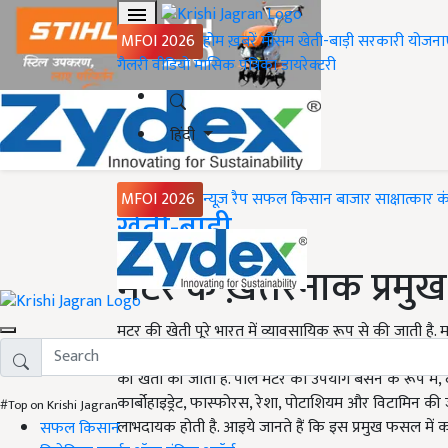
MFOI 2026
होम
ख़बरें
मौसम
खेती-बाड़ी
सरकारी योजना
गैलरी
वीडियो
मासिक पत्रिका
डायरेक्टरी
हिंदी
MFOI 2026
न्यूज़ रैप
सफल किसान
बाजार
साक्षात्कार
क
Home
खेती-बाड़ी
मटर के ख़तरनाक प्रमुख 
मटर की खेती पूरे भारत में व्यावसायिक रूप से की जाती है. 
स्थान है. इसकी खेती हरी फली और दाल प्राप्त करने के लि
की खेती की जाती है. पीले मटर का उपयोग बेसन के रूप में, दा
कार्बोहाइड्रेट, फास्फोरस, रेशा, पोटाशियम और विटामिन की ज
#Top on Krishi Jagran
लाभदायक होती है. आइये जानते हैं कि इस प्रमुख फसल में 
सफल किसान