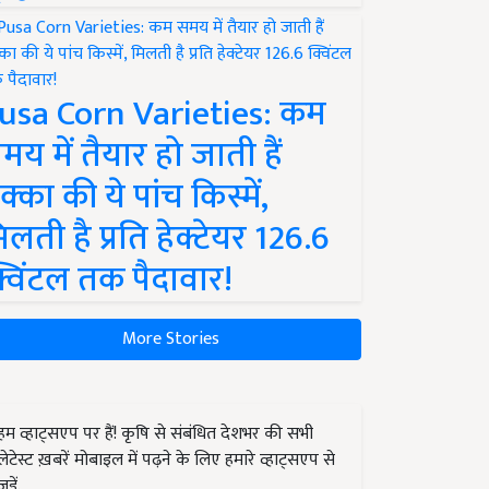
usa Corn Varieties: कम
मय में तैयार हो जाती हैं
क्का की ये पांच किस्में,
िलती है प्रति हेक्टेयर 126.6
्विंटल तक पैदावार!
More Stories
हम व्हाट्सएप पर हैं! कृषि से संबंधित देशभर की सभी
लेटेस्ट ख़बरें मोबाइल में पढ़ने के लिए हमारे व्हाट्सएप से
जुड़ें.