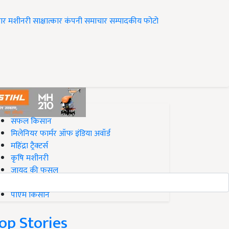
ार
मशीनरी
साक्षात्कार
कंपनी समाचार
सम्पादकीय
फोटो
op on Krishi Jagran
सफल किसान
मिलेनियर फार्मर ऑफ इंडिया अवॉर्ड
महिंद्रा ट्रैक्टर्स
कृषि मशीनरी
जायद की फसल
बिज़नेस आइडियाज
पीएम किसान
op Stories