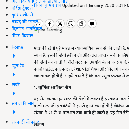
मिलेनियर फार्मर ऑफ इंडिया अवॉर्ड
विवेक कुमार राय
Updated on 1 January, 2020 5:01 P
महिंद्रा ट्रैक्टर्स
कृषि मशीनरी
जायद की फसल
बिज़नेस आइडियाज
पीएम किसान
Home
मटर की खेती पूरे भारत में व्यावसायिक रूप से की जाती है. 
स्थान है. इसकी खेती हरी फली और दाल प्राप्त करने के लि
की खेती की जाती है. पीले मटर का उपयोग बेसन के रूप में,
न्यूज़ रैप
कार्बोहाइड्रेट
,
फास्फोरस
,
रेशा
,
पोटाशियम और विटामिन की जैस
लाभदायक होती है. आइये जानते हैं कि इस प्रमुख फसल में 
खबरें
1. चूर्णिल आसिता रोग
यह रोग लगभग हर मटर की खेती में लगता है. प्रस्तावना इस 
सफल किसान
वाली मटर की प्रजातियो में इससे हानि कम होती है लेकिन पछे
संख्या में 21 से 31 प्रतिशत तक कमी हो जाती है. यह रोग 
सरकारी योजनाएं
लक्षण