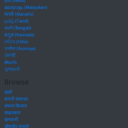
हिंदी (Hindi)
മലയാളം (Malayalam)
मराठी (Marathi)
தமிழ் (Tamil)
বাঙালি (Bengali)
ಕನ್ನಡ (Kannada)
ଓଡିଆ (Odia)
অসমীয়া (Asomiya)
ਪੰਜਾਬੀ
తెలుగు
ગુજરાતી
Browse
खबरें
कंपनी समाचार
सफल किसान
साक्षात्कार
बागवानी
औषधीय फसलें