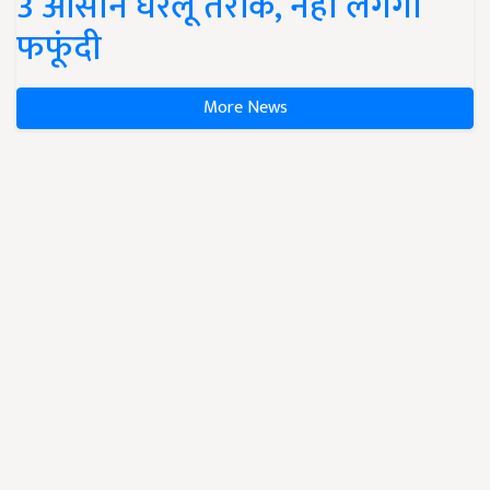
3 आसान घरेलू तरीके, नहीं लगेगी
फफूंदी
More News