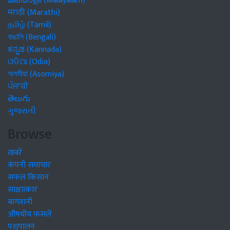
മലയാളം (Malayalam)
मराठी (Marathi)
தமிழ் (Tamil)
বাঙালি (Bengali)
ಕನ್ನಡ (Kannada)
ଓଡିଆ (Odia)
অসমীয়া (Asomiya)
ਪੰਜਾਬੀ
తెలుగు
ગુજરાતી
Browse
खबरें
कंपनी समाचार
सफल किसान
साक्षात्कार
बागवानी
औषधीय फसलें
पशुपालन