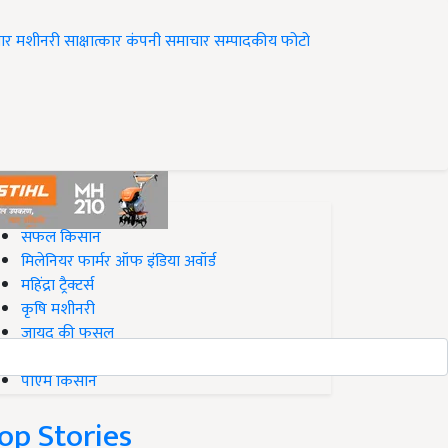
ार
मशीनरी
साक्षात्कार
कंपनी समाचार
सम्पादकीय
फोटो
op on Krishi Jagran
सफल किसान
मिलेनियर फार्मर ऑफ इंडिया अवॉर्ड
महिंद्रा ट्रैक्टर्स
कृषि मशीनरी
जायद की फसल
बिज़नेस आइडियाज
पीएम किसान
op Stories