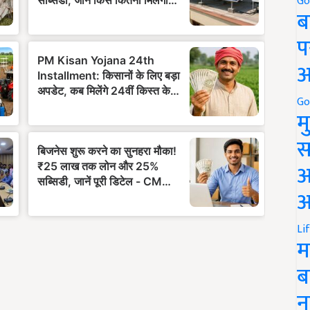
Go
ब
प
अ
Go
म
स
अ
आ
Li
म
ब
न