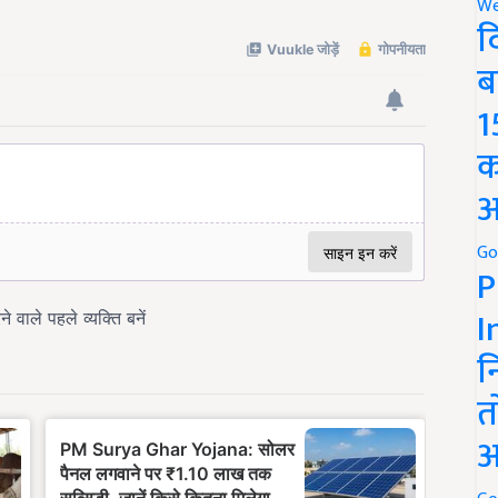
We
द
ब
1
क
अ
Go
P
I
न
त
अ