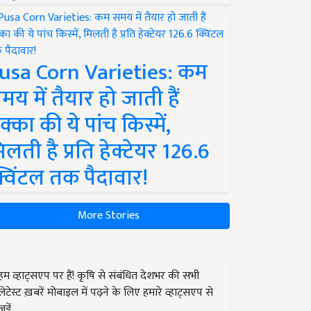
usa Corn Varieties: कम
मय में तैयार हो जाती हैं
क्का की ये पांच किस्में,
िलती है प्रति हेक्टेयर 126.6
्विंटल तक पैदावार!
More Stories
हम व्हाट्सएप पर हैं! कृषि से संबंधित देशभर की सभी
लेटेस्ट ख़बरें मोबाइल में पढ़ने के लिए हमारे व्हाट्सएप से
जुड़ें.