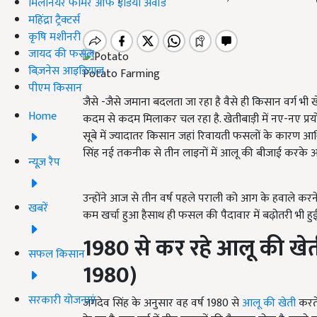
मिलेनियर फार्मर ऑफ इंडिया अवॉर्ड
महिंद्रा ट्रैक्टर्स
कृषि मशीनरी
जायद की फसल
बिज़नेस आइडियाज
Potato Farming
पीएम किसान
जैसे -जैसे जमाना बदलता जा रहा है वैसे ही किसान वर्ग भी
Home
कदम से कदम मिलाकर चल रहा है. खेतीबाड़ी में नए-नए प्रय
सूबे में ज्यादातर किसान जहां रिवायती फसलों के कारण आर
सिंह नई तकनीक से तीन लाइनों में आलू की बीजाई करके अपने स
न्यूज़ रैप
उन्होंने आज से तीन वर्ष पहले पराली को आग के हवाले करने
खबरें
कम खर्चा हुआ हैसाथ ही फसल की पैदावार में बढ़ोतरी भी हुई 
1980
से कर रहे आलू की खे
सफल किसान
1980)
सरकारी योजनाएं
जगदेव सिंह के अनुसार वह वर्ष 1980 से
आलू की खेती
करते