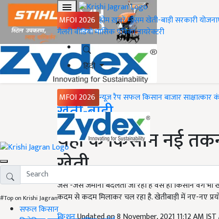
MFOI 2026
होम
ख़बरें
मौसम
खेती-बाड़ी
सरकारी योजना
गैलरी
वीडियो
मासिक पत्रिका
डायरेक्टरी
हिंदी
MFOI 2026
न्यूज़ रैप
सफल किसान
बाजार
साक्षात्कार
क
Home
खेती-बाड़ी
यहां के किसान नई तकन
खेती
जैसे -जैसे जमाना बदलता जा रहा है वैसे ही किसान वर्ग भी
कदम से कदम मिलाकर चल रहा है. खेतीबाड़ी में नए-नए प्रय
#Top on Krishi Jagran
सफल किसान
किशन
Updated on 8 November, 2021 11:12 AM IST