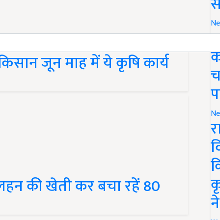
स
Ne
ग
सान जून माह में ये कृषि कार्य
क
च
प
Ne
र
व
क
हन की खेती कर बचा रहें 80
क
न