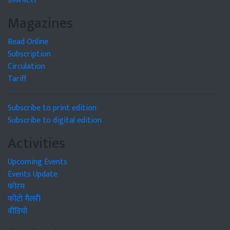
डायरेक्टरी
Magazines
Read Online
Subscription
Circulation
Tariff
Subscribe to print edition
Subscribe to digital edition
Activities
Upcoming Events
Events Update
फोरम
फोटो गैलरी
वीडियो