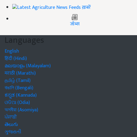
ख़बरें
जॉब्स
Languages
English
हिंदी (Hindi)
മലയാളം (Malayalam)
मराठी (Marathi)
தமிழ் (Tamil)
বাঙালি (Bengali)
ಕನ್ನಡ (Kannada)
ଓଡିଆ (Odia)
অসমীয়া (Asomiya)
ਪੰਜਾਬੀ
తెలుగు
ગુજરાતી