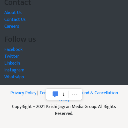
Contact
About Us
Contact Us
Careers
Follow us
Facebook
Twitter
LinkedIn
Instagram
WhatsApp
Privacy Policy
|
Terms of Service
|
Refund & Cancellation
Policy
CopyRight - 2021 Krishi Jagran Media Group. All Rights
Reserved.