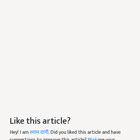
Like this article?
Hey! I am
श्याम दांगी
. Did you liked this article and have
suggestions to improve this article?
Mail
me your