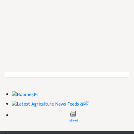
होम
ख़बरें
जॉब्स