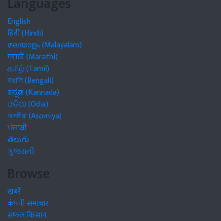
Languages
English
हिंदी (Hindi)
മലയാളം (Malayalam)
मराठी (Marathi)
தமிழ் (Tamil)
বাঙালি (Bengali)
ಕನ್ನಡ (Kannada)
ଓଡିଆ (Odia)
অসমীয়া (Asomiya)
ਪੰਜਾਬੀ
తెలుగు
ગુજરાતી
Browse
खबरें
कंपनी समाचार
सफल किसान