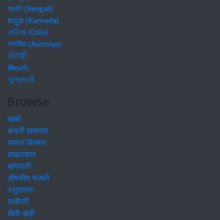
বাঙালি (Bengali)
ಕನ್ನಡ (Kannada)
ଓଡିଆ (Odia)
অসমীয়া (Asomiya)
ਪੰਜਾਬੀ
తెలుగు
ગુજરાતી
Browse
खबरें
कंपनी समाचार
सफल किसान
साक्षात्कार
बागवानी
औषधीय फसलें
पशुपालन
मशीनरी
खेती-बाड़ी