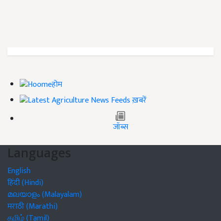
होम
ख़बरें
जॉब्स
Languages
English
हिंदी (Hindi)
മലയാളം (Malayalam)
मराठी (Marathi)
தமிழ் (Tamil)