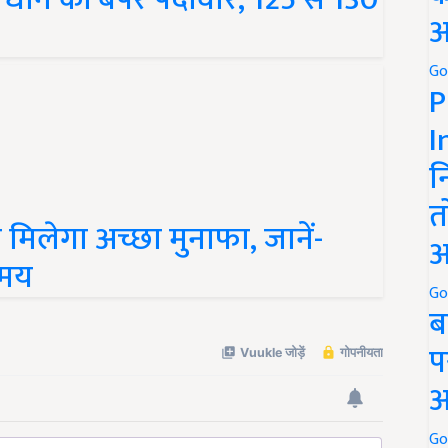
अ
Go
P
I
न
 मिलेगा अच्छा मुनाफा, जानें-
त
समय
अ
Go
ब
प
अ
Go