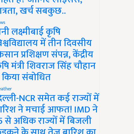
ात्रता, खर्च सबकुछ..
ws
ानी लक्ष्मीबाई कृषि
िश्वविद्यालय में तीन दिवसीय
िसान प्रशिक्षण संपन्न, केंद्रीय
ृषि मंत्री शिवराज सिंह चौहान
े किया संबोधित
ather
िल्ली-NCR समेत कई राज्यों में
ारिश ने मचाई आफत! IMD ने
5 से अधिक राज्यों में बिजली
ड़कने के साथ तेज बारिश का