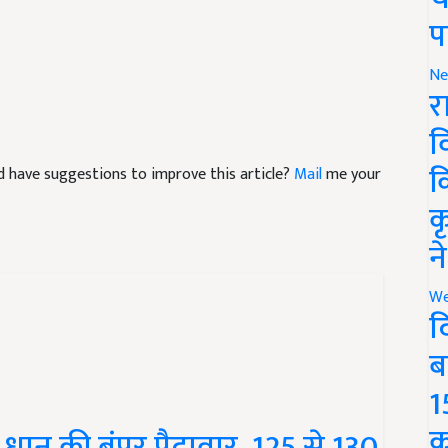
प
Ne
र
व
and have suggestions to improve this article?
Mail
me your
क
क
न
We
द
ब
1
 धान की बंपर पैदावार, 125 से 130
क