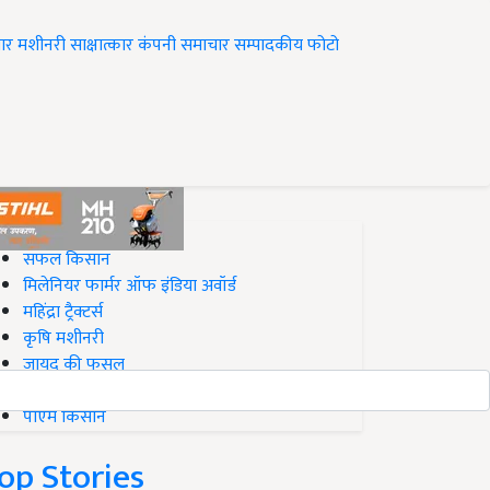
ार
मशीनरी
साक्षात्कार
कंपनी समाचार
सम्पादकीय
फोटो
op on Krishi Jagran
सफल किसान
मिलेनियर फार्मर ऑफ इंडिया अवॉर्ड
महिंद्रा ट्रैक्टर्स
कृषि मशीनरी
जायद की फसल
बिज़नेस आइडियाज
पीएम किसान
op Stories