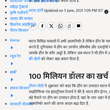
की खेती को लेकर बड़ा बयान दिया है.
मिलेनियर फार्मर ऑफ इंडिया अवॉर्ड
महिंद्रा ट्रैक्टर्स
श्याम दांगी
Updated on 5 June, 2021 1:09 PM IST
कृषि मशीनरी
जायद की फसल
बिज़नेस आइडियाज
पीएम किसान
Home
भारत विभिन्न मसालों में अभी आत्मनिर्भर है लेकिन हींग के म
करते हैं. दुनियाभर में हींग का उपयोग औषधीय और दवाईयों मे
जायके हींग के बगैर अधूरे है. लेकिन अब भारत ने भी हींग में आ
न्यूज़ रैप
की खेती
को लेकर बड़ा बयान दिया है.
खबरें
100
मिलियन
डॉलर
का
खर्च
पीएम मोदी
ने शुक्रवार को कहा कि हींग का उत्पादन भारत मे
सफल किसान
साइंटिफिक एंड इंडस्ट्रीयल रिसर्च ने की है. भारत हींग ईरा
बड़े पैमाने पर हींग का उत्पादन होता है. यहां के लार शहर में 
आत्मनिर्भर बनने की तरफ कदम बढ़ा दिए है.
सरकारी योजनाएं