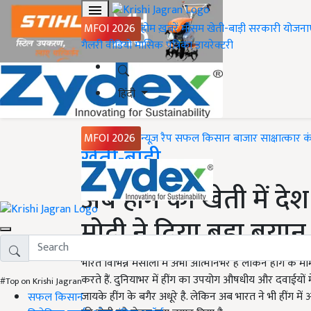
MFOI 2026
होम
ख़बरें
मौसम
खेती-बाड़ी
सरकारी योजना
गैलरी
वीडियो
मासिक पत्रिका
डायरेक्टरी
हिंदी
MFOI 2026
न्यूज़ रैप
सफल किसान
बाजार
साक्षात्कार
क
Home
खेती-बाड़ी
अब हींग की खेती में दे
मोदी ने दिया बड़ा बयान
भारत विभिन्न मसालों में अभी आत्मनिर्भर है लेकिन हींग के म
करते हैं. दुनियाभर में हींग का उपयोग औषधीय और दवाईयों मे
#Top on Krishi Jagran
जायके हींग के बगैर अधूरे है. लेकिन अब भारत ने भी हींग में आ
सफल किसान