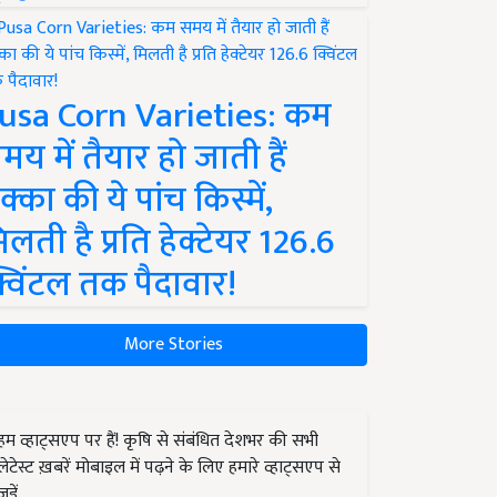
usa Corn Varieties: कम
मय में तैयार हो जाती हैं
क्का की ये पांच किस्में,
िलती है प्रति हेक्टेयर 126.6
्विंटल तक पैदावार!
More Stories
हम व्हाट्सएप पर हैं! कृषि से संबंधित देशभर की सभी
लेटेस्ट ख़बरें मोबाइल में पढ़ने के लिए हमारे व्हाट्सएप से
जुड़ें.