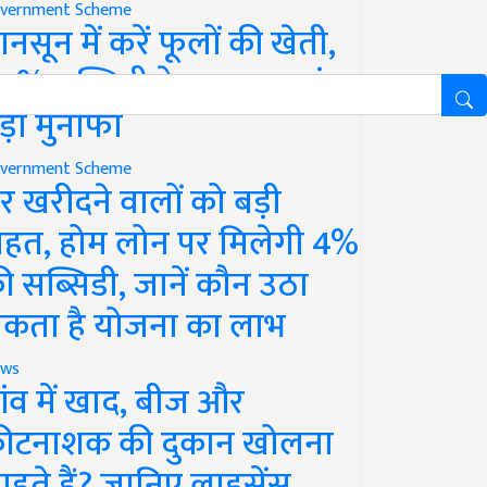
vernment Scheme
ानसून में करें फूलों की खेती,
0% सब्सिडी के साथ कमाएं
ड़ा मुनाफा
vernment Scheme
र खरीदने वालों को बड़ी
ाहत, होम लोन पर मिलेगी 4%
ी सब्सिडी, जानें कौन उठा
कता है योजना का लाभ
ws
ांव में खाद, बीज और
ीटनाशक की दुकान खोलना
ाहते हैं? जानिए लाइसेंस,