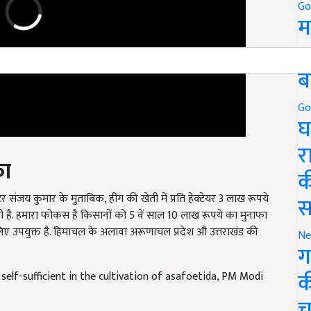
Go
म
5
ब
Go
घ
फा
र
क
 संजय कुमार के मुताबिक, हींग की खेती में प्रति हेक्टेयर 3 लाख रूपये
ी है. हमारा फोकस है किसानों को 5 वें साल 10 लाख रूपये का मुनाफा
स
े लिए उपयुक्त है. हिमाचल के अलावा अरूणाचल प्रदेश औ उत्तराखंड की
Ne
ग
elf-sufficient in the cultivation of asafoetida, PM Modi
क
च