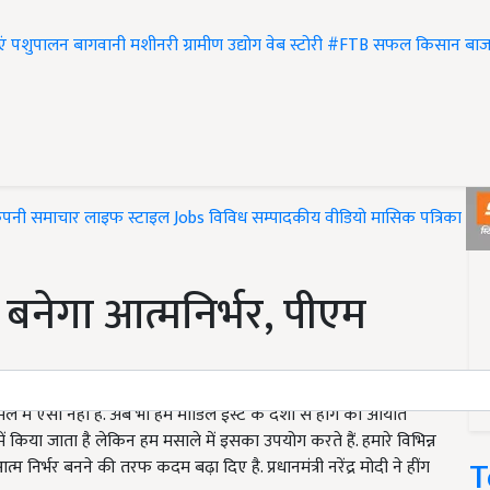
एं
पशुपालन
बागवानी
मशीनरी
ग्रामीण उद्योग
वेब स्टोरी
#FTB
सफल किसान
बाज
ंपनी समाचार
लाइफ स्टाइल
Jobs
विविध
सम्पादकीय
वीडियो
मासिक पत्रिका
#T
श बनेगा आत्मनिर्भर, पीएम
ामले में ऐसा नहीं है. अब भी हम मीडिल ईस्ट के देशों से हींग का आयात
ं किया जाता है लेकिन हम मसाले में इसका उपयोग करते हैं. हमारे विभिन्न
T
त्म निर्भर बनने की तरफ कदम बढ़ा दिए है. प्रधानमंत्री नरेंद्र मोदी ने हींग